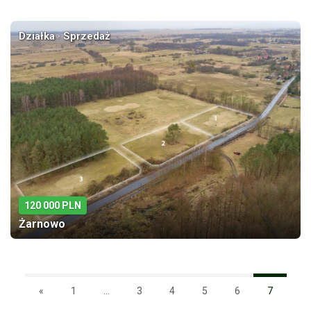
Działka · Sprzedaż
120 000 PLN
Żarnowo
«
1
...
3
4
5
6
7