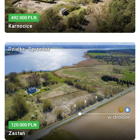
492 000 PLN
Karnocice
Działka · Sprzedaż
120 000 PLN
Zastań