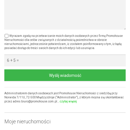
Wyrażam zgodę na przetwarzanie moich danych osobowych przez firmę Promohouse
Nieruchomości dla celów związanych z działalnością pośrednictwa w obrocie
nieruchomościami, jednocześnie potwierdzam, iż zostałem poinformowany o tym, iż będę
posiadać dostęp do treści swoich danych do ich edycji lub usunięcia.
Wyślij wiadomość
Administratorem danych osobowych jest Promohouse Nieruchomości z siedzibą przy
Norwida 7/11U, 72-500 Międzyzdroje (“Administrator”), z którym można się skontaktować
przez adres biuro@promohouse.com.pl…
czytaj więcej
Moje nieruchomości