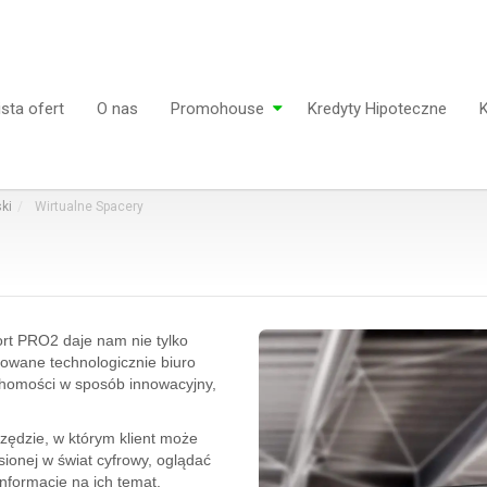
ista ofert
O nas
Promohouse
Kredyty Hipoteczne
K
ki
Wirtualne Spacery
rt PRO2 daje nam nie tylko
owane technologicznie biuro
chomości w sposób innowacyjny,
zędzie, w którym klient może
sionej w świat cyfrowy, oglądać
nformacje na ich temat.