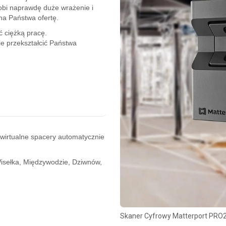
obi naprawdę duże wrażenie i
na Państwa ofertę.
ć ciężką pracę.
ie przekształcić Państwa
wirtualne spacery automatycznie
Wisełka, Międzywodzie, Dziwnów,
Skaner Cyfrowy Matterport PRO