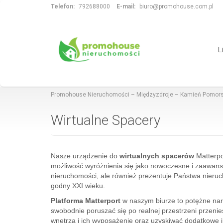
Telefon:
792688000
E-mail:
biuro@promohouse.com.pl
L
Promohouse Nieruchomości – Międzyzdroje – Kamień Pomors
Wirtualne Spacery
Nasze urządzenie do
wirtualnych spacerów
Matterpo
możliwość wyróżnienia się jako nowoczesne i zaawans
nieruchomości, ale również prezentuje Państwa nieru
godny XXI wieku.
Platforma Matterport
w naszym biurze to potężne nar
swobodnie poruszać się po realnej przestrzeni przenie
wnętrza i ich wyposażenie oraz uzyskiwać dodatkowe i