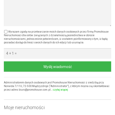
Wyrażam zgodę na przetwarzanie moich danych osobowych przez firmę Promohouse
Nieruchomości dla celów związanych z działalnością pośrednictwa w obrocie
nieruchomościami, jednocześnie potwierdzam, iż zostałem poinformowany o tym, iż będę
posiadać dostęp do treści swoich danych do ich edycji lub usunięcia.
Wyślij wiadomość
Administratorem danych osobowych jest Promohouse Nieruchomości z siedzibą przy
Norwida 7/11U, 72-500 Międzyzdroje (“Administrator”), z którym można się skontaktować
przez adres biuro@promohouse.com.pl…
czytaj więcej
Moje nieruchomości