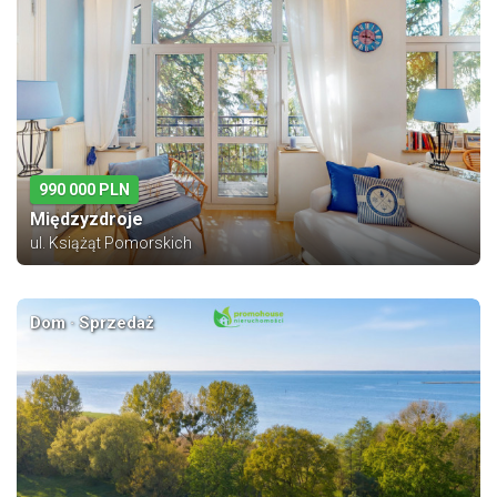
990 000 PLN
Międzyzdroje
ul. Książąt Pomorskich
Dom · Sprzedaż