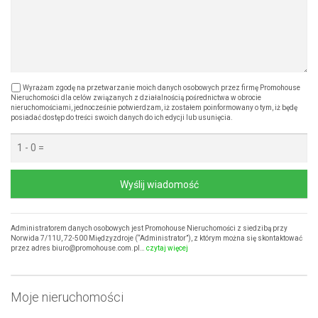
Wyrażam zgodę na przetwarzanie moich danych osobowych przez firmę Promohouse
Nieruchomości dla celów związanych z działalnością pośrednictwa w obrocie
nieruchomościami, jednocześnie potwierdzam, iż zostałem poinformowany o tym, iż będę
posiadać dostęp do treści swoich danych do ich edycji lub usunięcia.
Wyślij wiadomość
Administratorem danych osobowych jest Promohouse Nieruchomości z siedzibą przy
Norwida 7/11U, 72-500 Międzyzdroje (“Administrator”), z którym można się skontaktować
przez adres biuro@promohouse.com.pl…
czytaj więcej
Moje nieruchomości