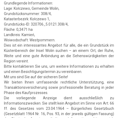
Grundlegende Informationen:
Lage: Kołczewo, Gemeinde Wolin,
Grundstücksnummer: 308/4,
Katasterbezirk: Kołczewo 1,
Grundstücks-ID: 320706_5.0121.308/4,
Fläche: 0,3471 ha
Landkreis: Kamień,
Woiwodschaft: Westpommern.
Dies ist ein interessantes Angebot für alle, die ein Grundstück im
Küstenbereich der Insel Wolin suchen – an einem Ort, der Ruhe,
Weite und eine gute Anbindung an die Sehenswürdigkeiten der
Region vereint.
Bitte kontaktieren Sie uns, um weitere Informationen zu erhalten
und einen Besichtigungstermin zu vereinbaren.
Mit uns sind Sie auf der sicheren Seite!
Wir bieten Ihnen umfassende rechtliche Unterstützung, eine
Transaktionsversicherung sowie professionelle Beratung in jeder
Phase des Kaufprozesses.
Die vorliegende Anzeige dient ausschließlich zu
Informationszwecken. Sie stellt kein Angebot im Sinne von Art. 66
ff. des Gesetzes vom 23.04.1964 – Bürgerliches Gesetzbuch
(Gesetzblatt 1964 Nr. 16, Pos. 93, in der jeweils gültigen Fassung)