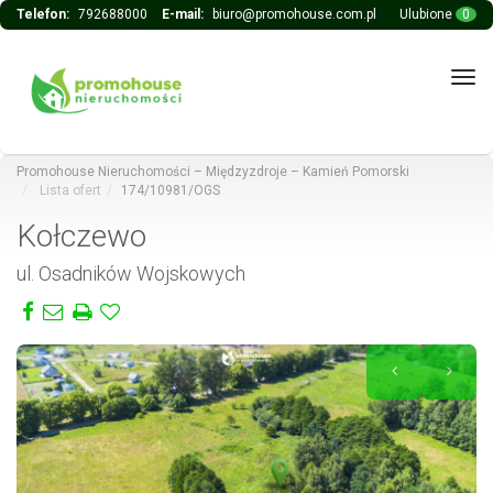
Telefon:
792688000
E-mail:
biuro@promohouse.com.pl
Ulubione
0
Tog
navi
Promohouse Nieruchomości – Międzyzdroje – Kamień Pomorski
Lista ofert
174/10981/OGS
Kołczewo
ul. Osadników Wojskowych