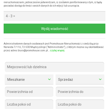
nieruchomościami, jednocześnie potwierdzam, iż zostałem poinformowany o tym, iż będę
posiadać dostęp do treści swoich danych do ich edycji lub usunięcia.
Wyślij wiadomość
Administratorem danych osobowych jest Promohouse Nieruchomości z siedzibą przy
Norwida 7/11U, 72-500 Międzyzdroje (“Administrator”), z którym można się skontaktować
przez adres biuro@promohouse.com.pl…
czytaj więcej
Mieszkanie
Sprzedaż