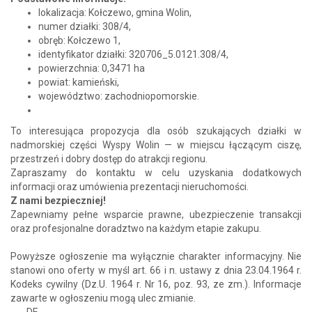
lokalizacja: Kołczewo, gmina Wolin,
numer działki: 308/4,
obręb: Kołczewo 1,
identyfikator działki: 320706_5.0121.308/4,
powierzchnia: 0,3471 ha
powiat: kamieński,
województwo: zachodniopomorskie.
To interesująca propozycja dla osób szukających działki w
nadmorskiej części Wyspy Wolin — w miejscu łączącym ciszę,
przestrzeń i dobry dostęp do atrakcji regionu.
Zapraszamy do kontaktu w celu uzyskania dodatkowych
informacji oraz umówienia prezentacji nieruchomości.
Z nami bezpieczniej!
Zapewniamy pełne wsparcie prawne, ubezpieczenie transakcji
oraz profesjonalne doradztwo na każdym etapie zakupu.
Powyższe ogłoszenie ma wyłącznie charakter informacyjny. Nie
stanowi ono oferty w myśl art. 66 i n. ustawy z dnia 23.04.1964 r.
Kodeks cywilny (Dz.U. 1964 r. Nr 16, poz. 93, ze zm.). Informacje
zawarte w ogłoszeniu mogą ulec zmianie.
---- DE ----