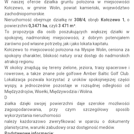
W naszej ofercie działka gruntu położona w miejscowości
Kołczewo, w gminie Wolin, powiat kamieński, województwo
zachodniopomorskie.
Nieruchomość obejmuje działkę nr
308/4
, obręb
Kołczewo 1
, o
powierzchni
0,3471 ha
, czyli
3 471 m²
.
To propozycja dla osób poszukujących większej działki w
spokojnej, nadmorskiej miejscowości, z dobrym potencjałem
zarówno pod własne potrzeby, jak i jako lokata kapitału.
Kołczewo to miejscowość położona na Wyspie Wolin, ceniona za
spokojny charakter, bliskość natury oraz dostęp do nadmorskich
atrakcji regionu.
W okolicy znajdują się tereny zielone, jeziora, trasy spacerowe i
rowerowe, a także znane pole golfowe Amber Baltic Golf Club.
Lokalizacja pozwala korzystać z uroków spokojniejszej części
wyspy, a jednocześnie pozostaje w rozsądnej odległości od
Międzyzdrojów, Wisełki, Międzywodzia i Wolina.
D
ziałka dzięki swojej powierzchni daje szerokie możliwości
zagospodarowania, przy czym szczegółowy sposób
wykorzystania nieruchomości
należy każdorazowo zweryfikować w oparciu o dokumenty
planistyczne, warunki zabudowy oraz dostępność mediów.
Podstawowe informacje: