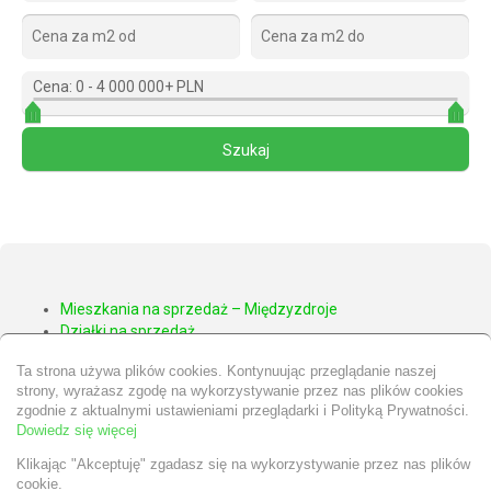
Cena:
0
-
4 000 000+ PLN
Mieszkania na sprzedaż – Międzyzdroje
Działki na sprzedaż
Apartamenty na sprzedaż – Międzyzdroje
Ta strona używa plików cookies. Kontynuując przeglądanie naszej
Domy na sprzedaż – Międzyzdroje
strony, wyrażasz zgodę na wykorzystywanie przez nas plików cookies
Nieruchomości Wolin
zgodnie z aktualnymi ustawieniami przeglądarki i Polityką Prywatności.
Nieruchomości Kamień Pomorski
Dowiedz się więcej
Klikając "Akceptuję" zgadasz się na wykorzystywanie przez nas plików
cookie.