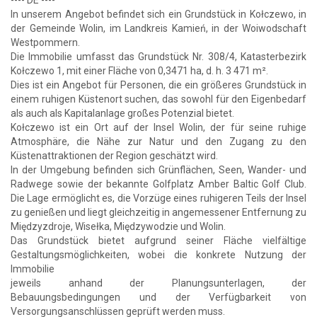
In unserem Angebot befindet sich ein Grundstück in Kołczewo, in
der Gemeinde Wolin, im Landkreis Kamień, in der Woiwodschaft
Westpommern.
Die Immobilie umfasst das Grundstück Nr. 308/4, Katasterbezirk
Kołczewo 1, mit einer Fläche von 0,3471 ha, d. h. 3 471 m².
Dies ist ein Angebot für Personen, die ein größeres Grundstück in
einem ruhigen Küstenort suchen, das sowohl für den Eigenbedarf
als auch als Kapitalanlage großes Potenzial bietet.
Kołczewo ist ein Ort auf der Insel Wolin, der für seine ruhige
Atmosphäre, die Nähe zur Natur und den Zugang zu den
Küstenattraktionen der Region geschätzt wird.
In der Umgebung befinden sich Grünflächen, Seen, Wander- und
Radwege sowie der bekannte Golfplatz Amber Baltic Golf Club.
Die Lage ermöglicht es, die Vorzüge eines ruhigeren Teils der Insel
zu genießen und liegt gleichzeitig in angemessener Entfernung zu
Międzyzdroje, Wisełka, Międzywodzie und Wolin.
Das Grundstück bietet aufgrund seiner Fläche vielfältige
Gestaltungsmöglichkeiten, wobei die konkrete Nutzung der
Immobilie
jeweils anhand der Planungsunterlagen, der
Bebauungsbedingungen und der Verfügbarkeit von
Versorgungsanschlüssen geprüft werden muss.