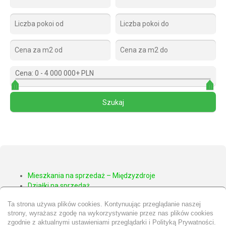
Cena:
0
-
4 000 000+ PLN
Mieszkania na sprzedaż – Międzyzdroje
Działki na sprzedaż
Apartamenty na sprzedaż – Międzyzdroje
Ta strona używa plików cookies. Kontynuując przeglądanie naszej
Domy na sprzedaż – Międzyzdroje
strony, wyrażasz zgodę na wykorzystywanie przez nas plików cookies
Nieruchomości Wolin
zgodnie z aktualnymi ustawieniami przeglądarki i Polityką Prywatności.