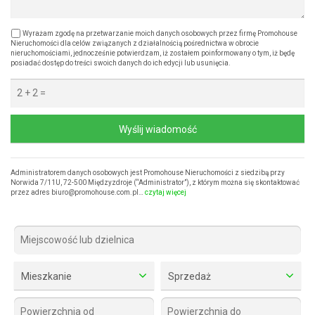
Wyrażam zgodę na przetwarzanie moich danych osobowych przez firmę Promohouse
Nieruchomości dla celów związanych z działalnością pośrednictwa w obrocie
nieruchomościami, jednocześnie potwierdzam, iż zostałem poinformowany o tym, iż będę
posiadać dostęp do treści swoich danych do ich edycji lub usunięcia.
Wyślij wiadomość
Administratorem danych osobowych jest Promohouse Nieruchomości z siedzibą przy
Norwida 7/11U, 72-500 Międzyzdroje (“Administrator”), z którym można się skontaktować
przez adres biuro@promohouse.com.pl…
czytaj więcej
Mieszkanie
Sprzedaż