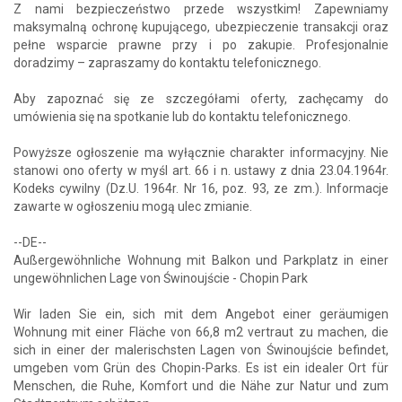
Z nami bezpieczeństwo przede wszystkim! Zapewniamy
maksymalną ochronę kupującego, ubezpieczenie transakcji oraz
pełne wsparcie prawne przy i po zakupie. Profesjonalnie
doradzimy – zapraszamy do kontaktu telefonicznego.
Aby zapoznać się ze szczegółami oferty, zachęcamy do
umówienia się na spotkanie lub do kontaktu telefonicznego.
Powyższe ogłoszenie ma wyłącznie charakter informacyjny. Nie
stanowi ono oferty w myśl art. 66 i n. ustawy z dnia 23.04.1964r.
Kodeks cywilny (Dz.U. 1964r. Nr 16, poz. 93, ze zm.). Informacje
zawarte w ogłoszeniu mogą ulec zmianie.
--DE--
Außergewöhnliche Wohnung mit Balkon und Parkplatz in einer
ungewöhnlichen Lage von Świnoujście - Chopin Park
Wir laden Sie ein, sich mit dem Angebot einer geräumigen
Wohnung mit einer Fläche von 66,8 m2 vertraut zu machen, die
sich in einer der malerischsten Lagen von Świnoujście befindet,
umgeben vom Grün des Chopin-Parks. Es ist ein idealer Ort für
Menschen, die Ruhe, Komfort und die Nähe zur Natur und zum