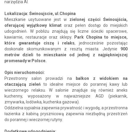
narzędzia AI.
Lokalizacja: Świnoujscie, ul.Chopina
Mieszkanie usytuowane jest w
zielonej części Świnoujścia,
oferującej wyjątkowy klimat
oraz pełen dostęp do miejskich
udogodnień. W pobliżu znajdują się liczne ścieżki spacerowe,
kawiarnie, restauracje oraz sklepy.
Park Chopina to miejsce,
które gwarantuje ciszę i relaks
, jednocześnie pozostając
doskonale skomunikowanym z resztą miasta. Jedynie
900
metrów dzieli to mieszkanie od jednej z najpiękniejszej
promenady w Polsce.
Opis nieruchomości:
Przestronny salon prowadzi na
balkon z widokiem na
otaczającą zieleń
to idealne miejsce do porannej kawy lub
wieczornego relaksu. W salonie znajduje się również aneks
kuchenny, wyposażony w najważniejsze AGD (piekarnik,
zmywarka, lodówka, kuchenka gazowa).
Oddzielna sypialnia zapewnia prywatność i wygodę, a przestronna
łazienka z kabiną prysznicową zapewnia niezbędną przestrzeń
do porannej i wieczornej rutyny.
Dodatkowe udogodnienia: