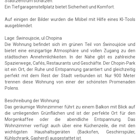
Stadtzentrum schätzen.
Ein Tiefgaragenstellplatz bietet Sicherheit und Komfort.
Auf einigen der Bilder wurden die Möbel mit Hilfe eines KI-Tools
ausgeblendet.
Lage: Świnoujscie, ul.Chopina
Die Wohnung befindet sich im grünen Teil von Świnoujście und
bietet eine einzigartige Atmosphäre und vollen Zugang zu den
städtischen Annehmlichkeiten. In der Nähe gibt es zahlreiche
Spazierwege, Cafés, Restaurants und Geschäfte. Der Chopin-Park
ist ein Ort, der Ruhe und Entspannung garantiert und gleichzeitig
perfekt mit dem Rest der Stadt verbunden ist. Nur 900 Meter
trennen diese Wohnung von einer der schönsten Promenaden
Polens.
Beschreibung der Wohnung:
Das geräumige Wohnzimmer führt zu einem Balkon mit Blick auf
die umliegenden Grünflächen und ist der perfekte Ort für den
Morgenkaffee oder die abendliche Entspannung. Das
Wohnzimmer verfügt auch über eine Küchenzeile, die mit den
wichtigsten Haushaltsgeräten (Backofen, Geschirrspüler,
Kühlschrank, Gasherd) ausgestattet ist.