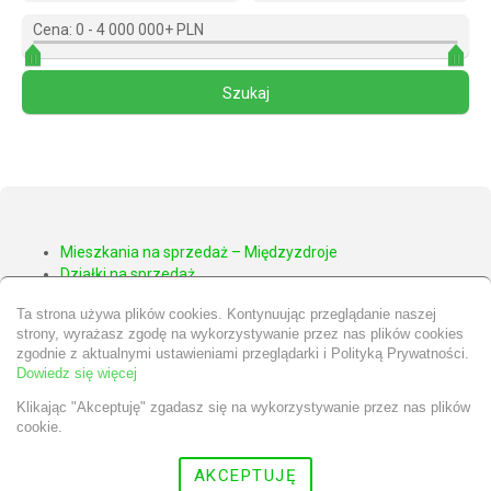
Cena:
0
-
4 000 000+ PLN
Mieszkania na sprzedaż – Międzyzdroje
Działki na sprzedaż
Apartamenty na sprzedaż – Międzyzdroje
Ta strona używa plików cookies. Kontynuując przeglądanie naszej
Domy na sprzedaż – Międzyzdroje
strony, wyrażasz zgodę na wykorzystywanie przez nas plików cookies
Nieruchomości Wolin
zgodnie z aktualnymi ustawieniami przeglądarki i Polityką Prywatności.
Nieruchomości Kamień Pomorski
Dowiedz się więcej
Klikając "Akceptuję" zgadasz się na wykorzystywanie przez nas plików
cookie.
© 2026 Wszystkie prawa zastrzeżone | Program dla biur
AKCEPTUJĘ
nieruchomości -
asaricrm.com
Powrót na górę strony