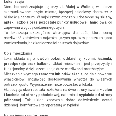
Lokalizacja
Nieruchomość znajduje się przy
ul. Małej w Wolinie
, w dobrze
skomunikowanej części miasta, łączącej osiedlowy charakter z
bliskością centrum. W najbliższym otoczeniu dostępne są
sklepy,
apteki, szkoła oraz pozostałe punkty usługowe i handlowe
, co
zapewnia wygodę codziennego życia.
To lokalizacja szczególnie atrakcyjna dla osób, które cenią
możliwość załatwienia najważniejszych spraw w pobliżu miejsca
zamieszkania, bez konieczności dalszych dojazdów.
Opis mieszkania
Lokal składa się z
dwóch pokoi, oddzielnej kuchni, łazienki,
przedpokoju oraz balkonu
. Układ mieszkania jest przejrzysty i
funkcjonalny, dzięki czemu daje duże możliwości aranżacyjne.
Mieszkanie wymaga
remontu lub odświeżenia
, co daje nowemu
właścicielowi możliwość dostosowania wnętrza do własnych
potrzeb i gustu. Wyposażenie może pozostać w lokalu.
Ekspozycja okien została rozłożona na dwie strony świata –
salon
i kuchnia od strony południowej
, natomiast
sypialnia od strony
północnej
. Taki układ zapewnia dobre doświetlenie części
dziennej i komfortową temperaturę w sypialni.
Najważniejsze informacje