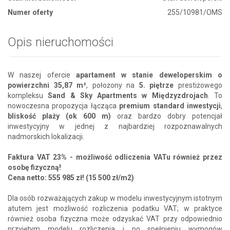
Numer oferty
255/10981/OMS
Opis nieruchomości
W naszej ofercie
apartament w stanie deweloperskim o
powierzchni 35,87 m²
, położony na
5. piętrze
prestiżowego
kompleksu
Sand & Sky Apartments w Międzyzdrojach
. To
nowoczesna propozycja łącząca
premium standard inwestycji
,
bliskość plaży (ok 600 m)
oraz bardzo dobry potencjał
inwestycyjny w jednej z najbardziej rozpoznawalnych
nadmorskich lokalizacji.
Faktura VAT 23% - możliwość odliczenia VATu również przez
osobę fizyczną!
Cena netto: 555 985 zł! (15 500 zł/m2)
Dla osób rozważających zakup w modelu inwestycyjnym istotnym
atutem jest możliwość rozliczenia podatku VAT; w praktyce
również osoba fizyczna może odzyskać VAT przy odpowiednio
przyjętym modelu rozliczenia i po spełnieniu wymogów