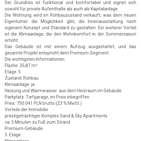
Der Grundriss ist funktional und komfortabel und eignet sich
sowohl für private Aufenthalte als auch als Kapitalanlage.
Die Wohnung wird im Rohbauzustand verkauft, was dem neuen
Eigentümer die Möglichkeit gibt, die Innenausstattung nach
eigenem Konzept und Standard zu gestalten. Ein weiterer Vorteil
ist die Klimaanlage, die den Wohnkomfort in der Sommersaison
erhöht.
Das Gebäude ist mit einem Aufzug ausgestattet, und das
gesamte Projekt entspricht dem Premium-Segment.
Die wichtigsten Informationen
Fläche: 35,87 m²
Etage: 5
Zustand: Rohbau
Klimaanlage: ja
Heizung und Warmwasser: aus dem Heizraum im Gebäude
Parkplatz: Tiefgarage, im Preis inbegriffen
Preis: 750.041 PLN brutto (23 % MwSt.)
Vorteile der Immobilie
prestigeträchtiger Komplex Sand & Sky Apartments
ca. 5 Minuten zu Fuß zum Strand
Premium-Gebäude
5. Etage
Klimaanlage