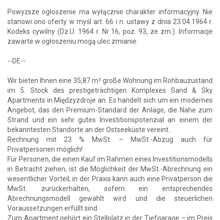
Powyższe ogłoszenie ma wyłącznie charakter informacyjny. Nie
stanowi ono oferty w myśl art. 66 i n. ustawy z dnia 23.04.1964 r.
Kodeks cywilny (Dz.U. 1964 r. Nr 16, poz. 93, ze zm.). Informacje
zawarte w ogłoszeniu mogą ulec zmianie.
--DE--
Wir bieten Ihnen eine 35,87 m² große Wohnung im Rohbauzustand
im 5. Stock des prestigeträchtigen Komplexes Sand & Sky
Apartments in Międzyzdroje an. Es handelt sich um ein modernes
Angebot, das den Premium-Standard der Anlage, die Nähe zum
Strand und ein sehr gutes Investitionspotenzial an einem der
bekanntesten Standorte an der Ostseeküste vereint.
Rechnung mit 23 % MwSt. – MwSt.-Abzug auch für
Privatpersonen möglich!
Für Personen, die einen Kauf im Rahmen eines Investitionsmodells
in Betracht ziehen, ist die Möglichkeit der MwSt.-Abrechnung ein
wesentlicher Vorteil; in der Praxis kann auch eine Privatperson die
MwSt. zurückerhalten, sofern ein entsprechendes
Abrechnungsmodell gewählt wird und die steuerlichen
Voraussetzungen erfüllt sind.
Zum Apartment gehört ein Stellplatz in der Tiefgarage – im Preis