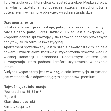
To oferta dla osób, które chcą korzystać z uroków Międzyzdrojów
na własny użytek, a jednocześnie szukają nieruchomości z
potencjałem wynajmu w obiekcie o wysokim standardzie.
Opis apartamentu
Lokal składa się z
przedpokoju
,
pokoju z aneksem kuchennym
,
oddzielnego pokoju
oraz
łazienki
. Układ jest funkcjonalny i
wygodny, dobrze sprawdzający się zarówno podczas prywatnych
pobytów, jak i w formule inwestycyjnej.
Apartament sprzedawany jest w
stanie deweloperskim
, co daje
nowemu właścicielowi możliwość wykończenia wnętrza według
własnej koncepcji i standardu. Dodatkowym atutem jest
klimatyzacja
, która podnosi komfort użytkowania w sezonie
letnim.
Budynek wyposażony jest w
windę
, a cała inwestycja utrzymana
jest w standardzie odpowiadającym segmentowi premium.
Najważniejsze informacje
Powierzchnia:
35,87 m²
Piętro:
5
Stan:
deweloperski
Klimatyzacja:
tak