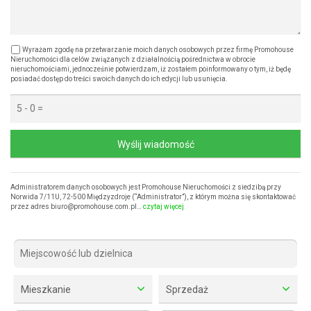
Wyrażam zgodę na przetwarzanie moich danych osobowych przez firmę Promohouse
Nieruchomości dla celów związanych z działalnością pośrednictwa w obrocie
nieruchomościami, jednocześnie potwierdzam, iż zostałem poinformowany o tym, iż będę
posiadać dostęp do treści swoich danych do ich edycji lub usunięcia.
Wyślij wiadomość
Administratorem danych osobowych jest Promohouse Nieruchomości z siedzibą przy
Norwida 7/11U, 72-500 Międzyzdroje (“Administrator”), z którym można się skontaktować
przez adres biuro@promohouse.com.pl…
czytaj więcej
Mieszkanie
Sprzedaż