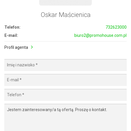
Oskar Maścienica
Telefon:
732623000
E-mail:
biuro2@promohouse.com.pl
Profil agenta