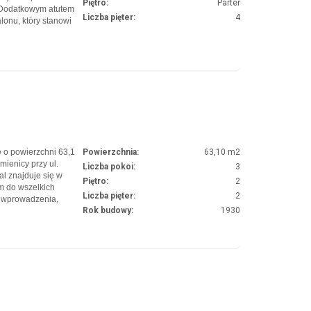
Piętro:
Parter
 Dodatkowym atutem
Liczba pięter:
4
lonu, który stanowi
zamy do
y wiernie oddaje
 o powierzchni 63,1
Powierzchnia:
63,10 m2
mienicy przy ul.
Liczba pokoi:
3
l znajduje się w
Piętro:
2
m do wszelkich
Liczba pięter:
2
 wprowadzenia,
Rok budowy:
1930
enie nieruchomości
oraz murowane