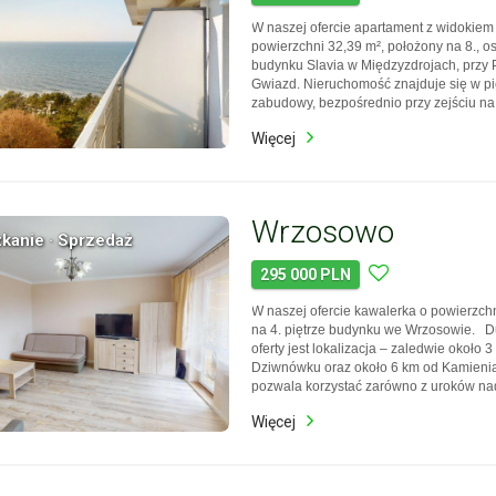
W naszej ofercie apartament z widokiem
powierzchni 32,39 m², położony na 8., os
budynku Slavia w Międzyzdrojach, przy
Gwiazd. Nieruchomość znajduje się w pie
zabudowy, bezpośrednio przy zejściu na 
wyjściem z salonu i sypialni zapewnia w
Więcej
tereny zielone Wolińskiego Parku Nar
do skorzystan…
Wrzosowo
kanie · Sprzedaż
295 000 PLN
W naszej ofercie kawalerka o powierzch
na 4. piętrze budynku we Wrzosowie. D
oferty jest lokalizacja – zaledwie około 
Dziwnówku oraz około 6 km od Kamieni
pozwala korzystać zarówno z uroków n
wypoczynku, jak i wygody pobliskiego 
Więcej
do skorzystania z wirtualnego spaceru, 