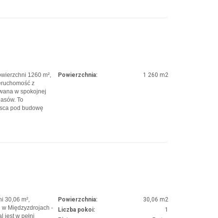
owierzchni 1260 m²,
Powierzchnia:
1 260 m2
eruchomość z
wana w spokojnej
lasów. To
jsca pod budowę
ednoczesnym
Dzi…
i 30,06 m²,
Powierzchnia:
30,06 m2
j w Międzyzdrojach -
Liczba pokoi:
1
l jest w pełni