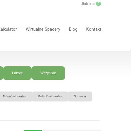
Ulubione
0
alkulator
Wirtualne Spacery
Blog
Kontakt
Lokale
Wszystkie
Dziwnów i okolice
Goleniów i okolice
Szczecin