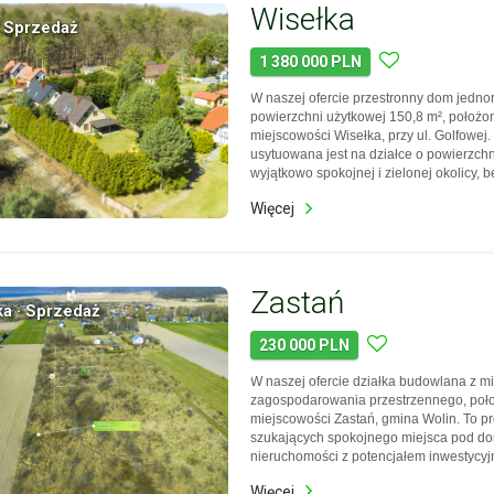
Wisełka
 Sprzedaż
1 380 000 PLN
W naszej ofercie przestronny dom jedno
powierzchni użytkowej 150,8 m², położo
miejscowości Wisełka, przy ul. Golfowej
usytuowana jest na działce o powierzchn
wyjątkowo spokojnej i zielonej okolicy, 
granicy Wolińskiego Parku Narodowego.
Więcej
do zamieszkania i stanowi bardzo dobrą
osób, które szuk…
Zastań
ka · Sprzedaż
230 000 PLN
W naszej ofercie działka budowlana z 
zagospodarowania przestrzennego, poł
miejscowości Zastań, gmina Wolin. To p
szukających spokojnego miejsca pod do
nieruchomości z potencjałem inwestycy
powierzchnię 1566 m² i znajduje się w ot
Więcej
niskiej zabudowy oraz pojedynczych dom