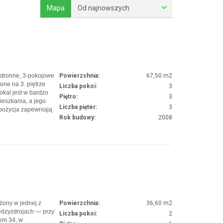
Mapa
Od najnowszych
stronne, 3-pokojowe
Powierzchnia:
67,50 m2
one na 3. piętrze
Liczba pokoi:
3
okal jest w bardzo
Piętro:
3
ieszkania, a jego
Liczba pięter:
3
pozycja zapewniają
Rok budowy:
2008
hęcamy do
y dokładnie
żony w jednej z
Powierzchnia:
36,60 m2
iędzyzdrojach — przy
Liczba pokoi:
2
em 34, w