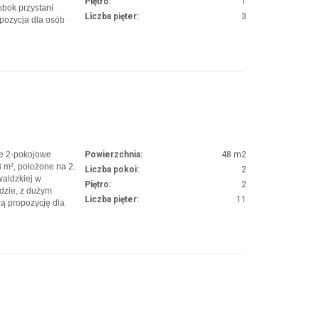
Piętro:
1
bok przystani
Liczba pięter:
3
opozycja dla osób
w prestiżowym i
torów
e 2-pokojowe
Powierzchnia:
48 m2
 m², położone na 2.
Liczba pokoi:
2
waldzkiej w
Piętro:
2
dzie, z dużym
Liczba pięter:
11
ą propozycję dla
można dostosować
rzedstawiają