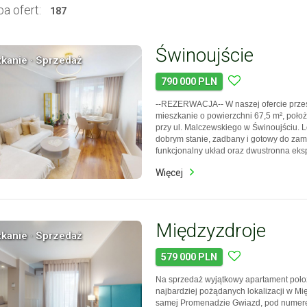
a ofert:
187
Świnoujście
kanie · Sprzedaż
790 000 PLN
--REZERWACJA-- W naszej ofercie prze
mieszkanie o powierzchni 67,5 m², położ
przy ul. Malczewskiego w Świnoujściu. L
dobrym stanie, zadbany i gotowy do zam
funkcjonalny układ oraz dwustronna eks
komfort codziennego użytkowania. Zac
Więcej
skorzystania z wirtualnego spaceru, któr
prezentu…
Międzyzdroje
kanie · Sprzedaż
579 000 PLN
Na sprzedaż wyjątkowy apartament poło
najbardziej pożądanych lokalizacji w M
samej Promenadzie Gwiazd, pod numer