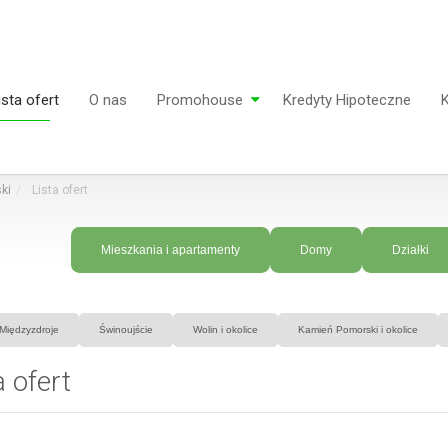
ista ofert
O nas
Promohouse
Kredyty Hipoteczne
K
ki
Lista ofert
Mieszkania i apartamenty
Domy
Działki
Międzyzdroje
Świnoujście
Wolin i okolice
Kamień Pomorski i okolice
a ofert