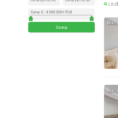
Liczb
Cena:
0
-
4 000 000+ PLN
Miesz
Miesz