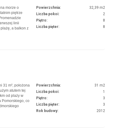
 na morze o
Powierzchnia:
32,39 m2
tatnim piętrze
Liczba pokoi:
2
 Promenadzie
Piętro:
8
rwszej linii
Liczba pięter:
8
plażę, a balkon z
idok na morze oraz
odowego. Zachęcamy
ni 31 m², położona
Powierzchnia:
31 m2
użym atutem tej
Liczba pokoi:
1
3 km od plaży w
Piętro:
3
a Pomorskiego, co
Liczba pięter:
3
admorskiego
Rok budowy:
2012
miasta. Zapraszamy
który w…