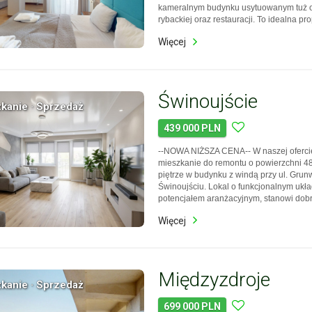
kameralnym budynku usytuowanym tuż o
rybackiej oraz restauracji. To idealna pr
szukających nieruchomości nad morzem 
Więcej
klimatycznym miejscu, a także dla inwes
poszukujących lokalu o…
Świnoujście
kanie · Sprzedaż
439 000 PLN
--NOWA NIŻSZA CENA-- W naszej oferci
mieszkanie do remontu o powierzchni 48
piętrze w budynku z windą przy ul. Grun
Świnoujściu. Lokal o funkcjonalnym ukła
potencjałem aranżacyjnym, stanowi dobr
osób poszukujących mieszkania, które 
Więcej
do własnych potrzeb. Niektóre zdjęcia p
wizualizacje,…
Międzyzdroje
kanie · Sprzedaż
699 000 PLN