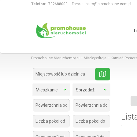
Telefon:
792688000
E-mail:
biuro@promohouse.com.pl
L
Promohouse Nieruchomości – Międzyzdroje – Kamień Pomors
mapa
Mieszkanie
Sprzedaż
List