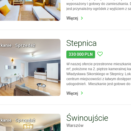
wyposażony i gotowy do zamieszkania.
jest przynależny ogródek z wyjściem z sa
idealne miejsce do wypoczynku. Zapras
Więcej
skorzystania z wirtualnego spaceru, któr
układ m…
Stepnica
kanie · Sprzedaż
330 000 PLN
W naszej ofercie przestronne mieszkanie
m², położone na 2. piętrze kameralnej ka
Władysława Sikorskiego w Stepnicy. Loka
centrum miejscowości z łatwym dostępe
udogodnień. Mieszkanie jest gotowe do
bezczynszowe i tanie w utrzymaniu. W c
Więcej
znajduje się również murowany garaż 
pomies…
Świnoujście
kanie · Sprzedaż
Warszów