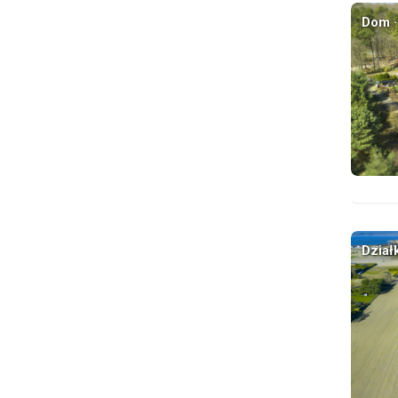
Dom ·
Dział