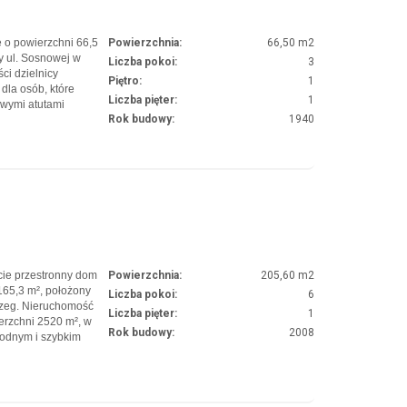
 o powierzchni 66,5
Powierzchnia:
66,50 m2
y ul. Sosnowej w
Liczba pokoi:
3
ci dzielnicy
Piętro:
1
dla osób, które
Liczba pięter:
1
owymi atutami
Rok budowy:
1940
– przynależnym
kiem letniskowym i
ie przestronny dom
Powierzchnia:
205,60 m2
165,3 m², położony
Liczba pokoi:
6
rzeg. Nieruchomość
Liczba pięter:
1
erzchni 2520 m², w
Rok budowy:
2008
godnym i szybkim
owy do
skonałą propozycję