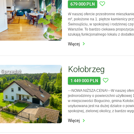
679 000 PLN
W naszej ofercie przestronne mieszkanie
m², położone na 1. piętrze kamienicy prz
Świnoujściu, w spokojnej i rodzinnej częś
Warszów. To bardzo ciekawa propozycja 
szukają funkcjonalnego lokalu z dodatk
rzadko spotykanymi przy mieszkaniach 
Więcej
ogrodem, wiatą na dwa samochody, dom
wędzarnią. …
Kołobrzeg
 Sprzedaż
1 449 000 PLN
---NOWA NIŻSZA CENA!---W naszej oferc
jednorodzinny o powierzchni użytkowej 
w miejscowości Bogucino, gmina Kołob
usytuowana jest na dużej działce o powi
spokojnej, zielonej okolicy, z bardzo wy
dojazdem do Kołobrzegu. Dom jest got
Więcej
zamieszkania, po remoncie i stanowi do
dla…