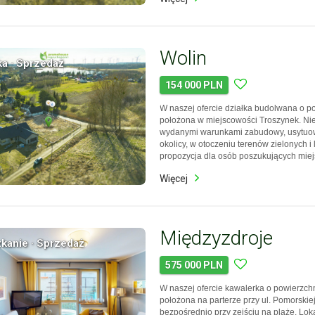
która pozwa…
Wolin
ka · Sprzedaż
154 000 PLN
W naszej ofercie działka budolwana o p
położona w miejscowości Troszynek. Ni
wydanymi warunkami zabudowy, usytuo
okolicy, w otoczeniu terenów zielonych i 
propozycja dla osób poszukujących mie
domu z dala od miejskiego zgiełku, z j
Więcej
dogodnym dojazdem do większych
miejscowości. Lokalizacja – Troszynek
Międzyzdroje
kanie · Sprzedaż
575 000 PLN
W naszej ofercie kawalerka o powierzchn
położona na parterze przy ul. Pomorskie
bezpośrednio przy zejściu na plażę. Loka