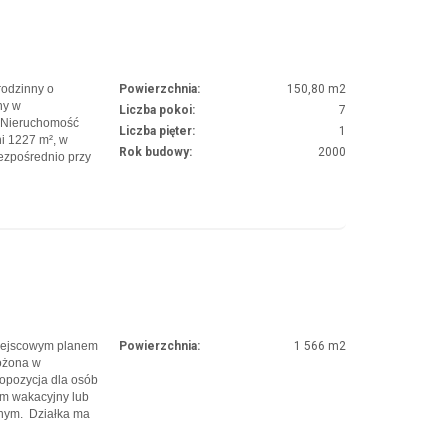
rodzinny o
Powierzchnia:
150,80 m2
ny w
Liczba pokoi:
7
. Nieruchomość
Liczba pięter:
1
i 1227 m², w
Rok budowy:
2000
bezpośrednio przy
 Dom jest gotowy
 propozycję dla
miejscowym planem
Powierzchnia:
1 566 m2
ożona w
ropozycja dla osób
m wakacyjny lub
jnym. Działka ma
oczeniu zieleni,
ów. To lokalizacja,