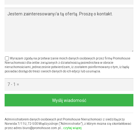
Wyrażam zgodę na przetwarzanie moich danych osobowych przez firmę Promohouse
Nieruchomości dla celów związanych z działalnością pośrednictwa w obrocie
nieruchomościami, jednocześnie potwierdzam, iż zostałem poinformowany o tym, iż będę
posiadać dostęp do treści swoich danych do ich edycji lub usunięcia.
Wyślij wiadomość
Administratorem danych osobowych jest Promohouse Nieruchomości z siedzibą przy
Norwida 7/11U, 72-500 Międzyzdroje (“Administrator”), z którym można się skontaktować
przez adres biuro@promohouse.com.pl…
czytaj więcej