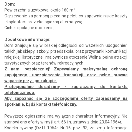
Dom:
Powierzchnia użytkowa: około 160 m²
Ogrzewanie za pomocą pieca na pelet, co zapewnia niskie koszty
eksploatacji oraz ekologiczną alternatywę.
Ciche i spokojne otoczenie,
Dodatkowe informacje:
Dom znajduje się w bliskiej odległości od wszelkich udogodnień
takich jak sklepy, szkoły, przedszkola, oraz przystanki komunikacji
miejskiejHistoryczne i malownicze otoczenie Wolina, pełne atrakcji
turystycznych oraz terenów rekreacyjnych
Z nami bezpieczniej! Zapewniamy maksymalną ochronę
kupującego, ubezpieczenie transakcji oraz pełne prawne
wsparcie przy i po zakupie.
Profesjonalnie doradzimy - zapraszamy do kontaktu
telefonicznego.
Aby zapoznać się ze szczegółami oferty zapraszamy na
spotkanie, bądź kontakt telefoniczny.
Powyższe ogłoszenie ma wyłącznie charakter informacyjny. Nie
stanowi ono oferty w myśl art. 66 i n. ustawy z dnia 23.04.1964r.
Kodeks cywilny (Dz.U. 1964r. Nr 16, poz. 93, ze zm.). Informacje