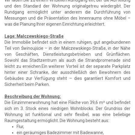
und den Standard der Wohnung originalgetreu wiedergibt. Der
Rundgang ermöglicht unter anderem die Durchführung von
Messungen und die Präsentation des Innenraums ohne Möbel –
was die Planung Ihrer eigenen Einrichtung erleichtert.
Lage: Malczewskiego-Straße
Die Immobilie befindet sich in einem ruhigen, gut angebundenen
Teil von Świnoujście – in der Malczewskiego-Straße, in der Nähe
von Geschäften, Dienstleistungsbetrieben und Grünflächen.
Sowohl das Stadtzentrum als auch die Strandpromenade sind
leicht zu erreichen.Ein weiterer Vorteil ist der separate Parkplatz
hinter einer Schranke, der ausschließlich den Bewohnern des
Gebäudes zur Verfügung steht – dies garantiert Komfort und
Sicherheit beim Parken.
Beschreibung der Wohnung:
Die Einzimmerwohnung hat eine Fläche von 39,6 m² und befindet
sich im 3. Stock eines niedrigen Wohnblocks. Der Grundriss der
Wohnung ist funktional und sehr flexibel, was eine beliebige
Raumgestaltung ermöglicht. Die Wohnung besteht aus:
Flur,
ein geräumiges Badezimmer mit Badewanne,