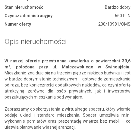
Stan nieruchomości
Bardzo dobry
Czynsz administracyjny
660 PLN
Numer oferty
200/10981/OMS
Opis nieruchomości
W naszej ofercie przestronna kawalerka o powierzchni 39,6
m², położona przy ul. Malczewskiego w Świnoujściu.
Mieszkanie znajduje się na trzecim piętrze niskiego budynku i jest
w bardzo dobrym stanie technicznym – gotowe do zamieszkania
od razu, bez konieczności dodatkowych nakładów, co czyni ofertę
atrakcyjną zarówno dla osób prywatnych, jak i inwestorów
poszukujących mieszkania pod wynajem.
Zapraszamy do skorzystania z wirtualnego spaceru, który wiernie
oddaje układ i standard mieszkania. Spacer umożliwia m.in.
wykonanie pomiarów oraz prezentację wnętrza bez mebli – co
ułatwia planowanie własnej aranżacji.