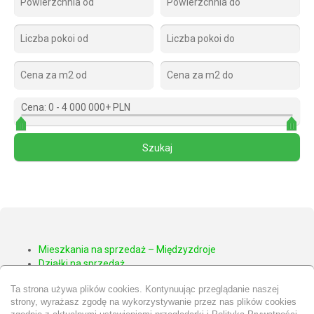
Cena:
0
-
4 000 000+ PLN
Mieszkania na sprzedaż – Międzyzdroje
Działki na sprzedaż
Apartamenty na sprzedaż – Międzyzdroje
Ta strona używa plików cookies. Kontynuując przeglądanie naszej
Domy na sprzedaż – Międzyzdroje
strony, wyrażasz zgodę na wykorzystywanie przez nas plików cookies
Nieruchomości Wolin