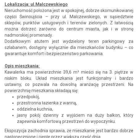
Lokalizacja: ul.Malczewskiego
Nieruchomość położona jest w spokojnej, dobrze skomunikowanej
części Świnoujścia – przy ul. Malczewskiego, w sąsiedztwie
sklepów, punktów usługowych i terenów zielonych. Z łatwością
można dotrzeć zarówno do centrum miasta, jak i w stronę
nadmorskiej promenady.
Dodatkowym atutem jest wydzielony teren parkingowy za
szlabanem, dostępny wyłącznie dla mieszkańców budynku – co
gwarantuje komfort i bezpieczeństwo parkowania.
Opis mieszkania:
Kawalerka ma powierzchnie 39,6 m² mieści się na 3. piętrze w
niskim bloku. Układ mieszkania jest funkcjonalny i bardzo
ustawny, co pozwala na dowolną aranżację przestrzeni. Na
powierzchnię mieszkania składają się:
przedpokój,
przestronna łazienka z wanną,
oddzielna kuchnia,
jasny pokój dzienny z wyjściem na duży balkon, który
zapewnia komfortową przestrzeń do wypoczynku.
Ekspozycja zachodnia sprawia, że mieszkanie jest bardzo dobrze
nasłonecznione i ciepłe przez większą część dnia.