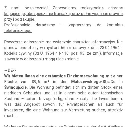
Z nami bezpieczniej! Zapewniamy maksymalną ochronę
kupującego, ubezpieczenie transakcji oraz pełne wsparcie prawne
przy i po zakupie.
Profesjonalnie doradzimy – zapraszamy do kontaktu
telefonicznego.
Powyższe ogłoszenie ma wyłącznie charakter informacyjny. Nie
stanowi ono oferty w myśl art. 66 i n. ustawy z dnia 23.04.1964 r.
Kodeks cywilny (Dz.U. 1964 r. Nr 16, poz. 93, ze zm.). Informacje
zawarte w ogłoszeniu mogą ulec zmianie.
--DE--
Wir bieten Ihnen eine geräumige Einzimmerwohnung mit einer
Fläche von 39,6 m² in der Malczewskiego-Straße in
Świnoujście.
Die Wohnung befindet sich im dritten Stock eines
niedrigen Gebäudes und ist in einem sehr guten technischen
Zustand – sofort bezugsfertig, ohne zusätzliche Investitionen,
was das Angebot sowohl für Privatpersonen als auch für
Investoren, die eine Wohnung zur Vermietung suchen, attraktiv
macht.
Wir laden Sie zu einem virtuellen Rundgang ein, der die Aufteilung