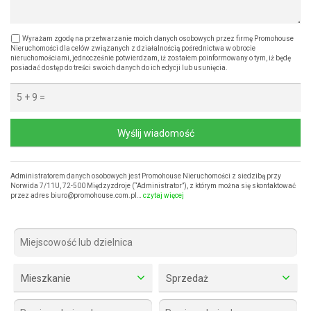
Wyrażam zgodę na przetwarzanie moich danych osobowych przez firmę Promohouse
Nieruchomości dla celów związanych z działalnością pośrednictwa w obrocie
nieruchomościami, jednocześnie potwierdzam, iż zostałem poinformowany o tym, iż będę
posiadać dostęp do treści swoich danych do ich edycji lub usunięcia.
Wyślij wiadomość
Administratorem danych osobowych jest Promohouse Nieruchomości z siedzibą przy
Norwida 7/11U, 72-500 Międzyzdroje (“Administrator”), z którym można się skontaktować
przez adres biuro@promohouse.com.pl…
czytaj więcej
Mieszkanie
Sprzedaż