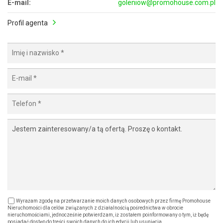
E-mail:
goleniow@promohouse.com.pl
Profil agenta
Wyrażam zgodę na przetwarzanie moich danych osobowych przez firmę Promohouse
Nieruchomości dla celów związanych z działalnością pośrednictwa w obrocie
nieruchomościami, jednocześnie potwierdzam, iż zostałem poinformowany o tym, iż będę
posiadać dostęp do treści swoich danych do ich edycji lub usunięcia.