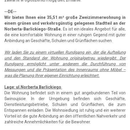
--DE--
Wir bieten Ihnen eine 35,51 m² große Zweizimmerwohnung in
einem grünen und verkehrsgünstig gelegenen Stadtteil an der
Norberta-Barlickiego-Straße.
Es ist ein ideales Angebot für alle,
die eine komfortable Wohnung in einer ruhigen Gegend mit guter
Anbindung an Geschäfte, Schulen und Grünflächen suchen.
Wir laden Sie zu einem virtuellen Rundgang ein, der die Aufteilung
und den Standard der Wohnung originalgetreu wiedergibt. Der
Rundgang ermöglicht unter anderem die Durchführung von
Messungen und die Präsentation des Innenraums ohne Möbel –
was die Planung Ihrer eigenen Einrichtung erleichtert.
Lage: ul.Norberta Barlickiego
Die Wohnung befindet sich in einem gut angebundenen Teil von
Świnoujście. In der Umgebung befinden sich Geschäfte,
Dienstleistungsbetriebe, Schulen und Grünflächen, die zum
Entspannen einladen. Die Wohnsiedlung ist ruhig und ein weiterer
Vorteil ist die gute Anbindung an den öffentlichen Nahverkehr und
zahlreiche Annehmlichkeiten für die Bewohner.