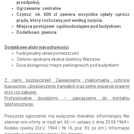
przedpokój
Ogrzewanie: centralne
Czynsz: ok. 600 zł zawiera wszystkie opłaty oprócz
prądu, który rozliczany jest według zużycia.
Miejsca postojowe: ogólnodostępne pod budynkiem
Dodatkowo: piwnica
Dodatkowe atuty nieruchomości
Funkcjonalny układ pomieszczeń
Zielona i spokojna okolica dzielnicy Warszów
Duża dostępność miejsc parkingowych pod budynkiem
Z nami bezpieczniej! Zapewniamy maksymalną ochronę
kupującego, ubezpieczenie transakcji oraz pełne wsparcie prawne
przy i po zakupie.
Profesjonalnie doradzimy – zapraszamy do kontaktu
telefonicznego.
Powyższe ogłoszenie ma wyłącznie charakter informacyjny. Nie
stanowi ono oferty w myśl art. 66 i n. ustawy z dnia 23.04.1964 r.
Kodeks cywilny (Dz.U. 1964 r. Nr 16, poz. 93, ze zm.). Informacje
zawarte w ogłoszeniu mogą ulec zmianie.