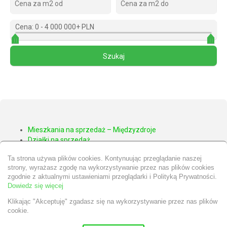
Cena:
0
-
4 000 000+ PLN
Mieszkania na sprzedaż – Międzyzdroje
Działki na sprzedaż
Apartamenty na sprzedaż – Międzyzdroje
Ta strona używa plików cookies. Kontynuując przeglądanie naszej
Domy na sprzedaż – Międzyzdroje
strony, wyrażasz zgodę na wykorzystywanie przez nas plików cookies
Nieruchomości Wolin
zgodnie z aktualnymi ustawieniami przeglądarki i Polityką Prywatności.
Nieruchomości Kamień Pomorski
Dowiedz się więcej
Klikając "Akceptuję" zgadasz się na wykorzystywanie przez nas plików
cookie.
© 2026 Wszystkie prawa zastrzeżone | Program dla biur