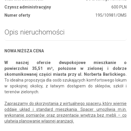
Czynsz administracyjny
600 PLN
Numer oferty
195/10981/OMS
Opis nieruchomości
NOWA NIŻSZA CENA
W naszej ofercie dwupokojowe mieszkanie o
powierzchni 35,51 m², położone w zielonej i dobrze
skomunikowanej części miasta przy ul. Norberta Barlickiego.
To idealna propozycja dla osób szukających komfortowego lokum
w spokojnej okolicy, z łatwym dostępem do sklepów, szkół i
terenów zielonych.
Zapraszamy do skorzystania z wirtualnego spaceru, który wiernie
oddaje układ i standard mieszkania. Spacer umożliwia m.in.
wykonanie pomiarów oraz prezentację wnętrza bez mebli – co
ułatwia planowanie własnej aranżacji.