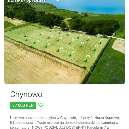
Działka · Sprzedaż
Chynowo
37 000 PLN
Urokliwe parcele rekreacyjne w Chynowie, tuż przy Jeziorze Koprowo,
5 km od morza – Twoje miejsce na domek holenderski lub camping w
sercu natury! NOWY PODZIAŁ JUŻ DOSTĘPNY! Parcela nr 7 w