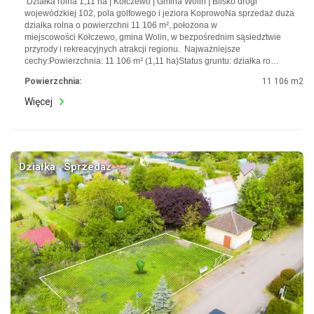
Działka rolna 1,11 ha | Kołczewo | Gmina Wolin | Blisko drogi
wojewódzkiej 102, pola golfowego i jeziora KoprowoNa sprzedaż duża
działka rolna o powierzchni 11 106 m², położona w
miejscowości Kołczewo, gmina Wolin, w bezpośrednim sąsiedztwie
przyrody i rekreacyjnych atrakcji regionu. Najważniejsze
cechy:Powierzchnia: 11 106 m² (1,11 ha)Status gruntu: działka ro…
Powierzchnia:
11 106 m2
Więcej
Działka · Sprzedaż