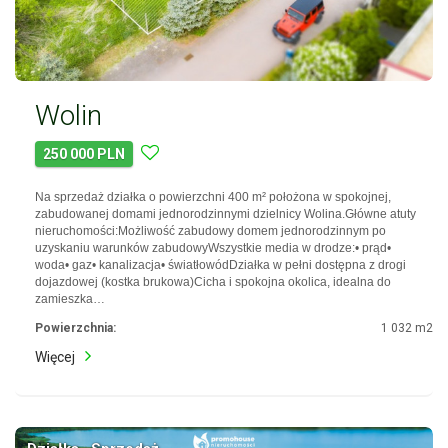
Wolin
250 000 PLN
Na sprzedaż działka o powierzchni 400 m² położona w spokojnej,
zabudowanej domami jednorodzinnymi dzielnicy Wolina.Główne atuty
nieruchomości:Możliwość zabudowy domem jednorodzinnym po
uzyskaniu warunków zabudowyWszystkie media w drodze:• prąd•
woda• gaz• kanalizacja• światłowódDziałka w pełni dostępna z drogi
dojazdowej (kostka brukowa)Cicha i spokojna okolica, idealna do
zamieszka…
Powierzchnia:
1 032 m2
Więcej