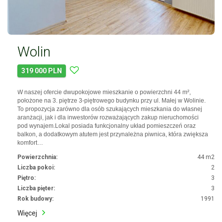
Wolin
319 000 PLN
W naszej ofercie dwupokojowe mieszkanie o powierzchni 44 m²,
położone na 3. piętrze 3-piętrowego budynku przy ul. Małej w Wolinie.
To propozycja zarówno dla osób szukających mieszkania do własnej
aranżacji, jak i dla inwestorów rozważających zakup nieruchomości
pod wynajem.Lokal posiada funkcjonalny układ pomieszczeń oraz
balkon, a dodatkowym atutem jest przynależna piwnica, która zwiększa
komfort…
Powierzchnia:
44 m2
Liczba pokoi:
2
Piętro:
3
Liczba pięter:
3
Rok budowy:
1991
Więcej