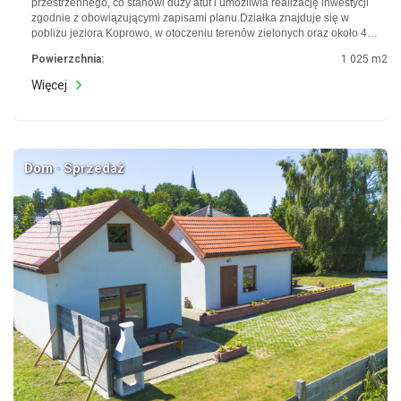
przestrzennego, co stanowi duży atut i umożliwia realizację inwestycji
zgodnie z obowiązującymi zapisami planu.Działka znajduje się w
pobliżu jeziora Koprowo, w otoczeniu terenów zielonych oraz około 4…
Powierzchnia:
1 025 m2
Więcej
Dom · Sprzedaż