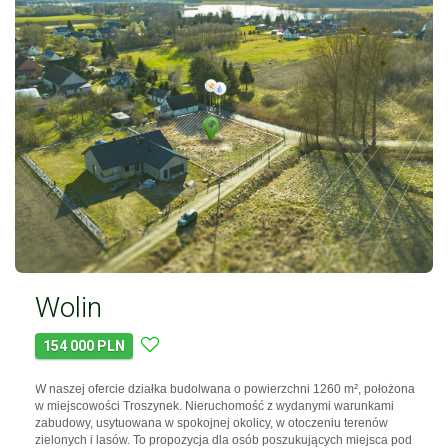
Wolin
154 000 PLN
W naszej ofercie działka budolwana o powierzchni 1260 m², położona
w miejscowości Troszynek. Nieruchomość z wydanymi warunkami
zabudowy, usytuowana w spokojnej okolicy, w otoczeniu terenów
zielonych i lasów. To propozycja dla osób poszukujących miejsca pod