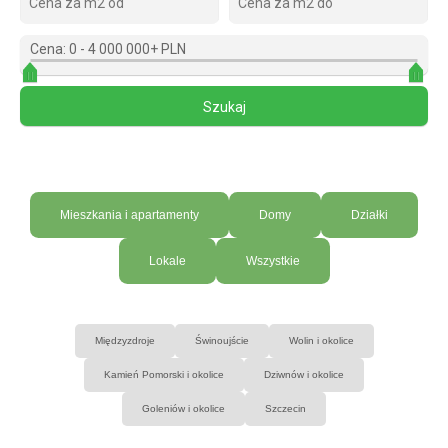
Cena:
0
-
4 000 000+ PLN
Mieszkania i apartamenty
Domy
Działki
Lokale
Wszystkie
Międzyzdroje
Świnoujście
Wolin i okolice
Kamień Pomorski i okolice
Dziwnów i okolice
Goleniów i okolice
Szczecin