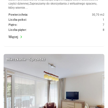
części dziennej.Zapraszamy do skorzystania z wirtualnego spaceru,
który wiernie…
Powierzchnia:
30,70 m2
Liczba pokoi:
1
Piętro:
7
Liczba pięter:
8
Więcej
Mieszkanie · Sprzedaż