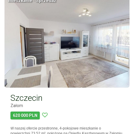
Mieszkanie · Sprzedaż
Szczecin
Załom
620 000 PLN
W naszej ofercie przestronne, 4-pokojowe mieszkanie o
powierzchni 73,52 m², położone na Osiedlu Kasztanowym w Załomiu.