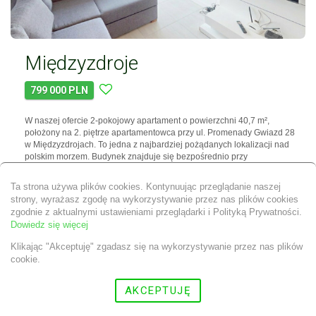
Międzyzdroje
799 000 PLN
W naszej ofercie 2-pokojowy apartament o powierzchni 40,7 m²,
położony na 2. piętrze apartamentowca przy ul. Promenady Gwiazd 28
w Międzyzdrojach. To jedna z najbardziej pożądanych lokalizacji nad
polskim morzem. Budynek znajduje się bezpośrednio przy
promenadzie, a dojście na plażę zajmuje zaledwie chwilę. Apartament
stanowi bardzo dobrą propozycję zarówno do własnego wypoczynku,
Ta strona używa plików cookies. Kontynuując przeglądanie naszej
jak i…
strony, wyrażasz zgodę na wykorzystywanie przez nas plików cookies
zgodnie z aktualnymi ustawieniami przeglądarki i Polityką Prywatności.
Powierzchnia:
40,70 m2
Dowiedz się więcej
Liczba pokoi:
2
Piętro:
2
Klikając "Akceptuję" zgadasz się na wykorzystywanie przez nas plików
Liczba pięter:
10
cookie.
Więcej
AKCEPTUJĘ