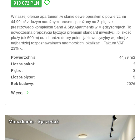
913 072 PLN
W naszej ofercie apartament w stanie deweloperskim o powierzchni
44,99 m² z dużym narożnym tarasem, położony na 3. piętrze
prestiżowego kompleksu Sand & Sky Apartments w Międzyzdrojach. To
nowoczesna propozycja łącząca premium standard inwestycji, bliskość
plaży (ok 600 m) oraz bardzo dobry potencjał inwestycyjny w jednej z
najbardziej rozpoznawalnych nadmorskich lokalizacji. Faktura VAT
23% -…
Powierzchnia:
44,99 m2
Liczba pokoi:
2
Piętro:
3
Liczba pięter:
5
Rok budowy:
2026
Więcej
Mieszkanie · Sprzedaż