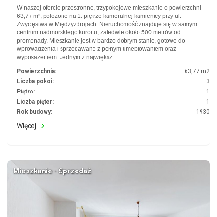
W naszej ofercie przestronne, trzypokojowe mieszkanie o powierzchni
63,77 m², położone na 1. piętrze kameralnej kamienicy przy ul.
Zwycięstwa w Międzyzdrojach. Nieruchomość znajduje się w samym
centrum nadmorskiego kurortu, zaledwie około 500 metrów od
promenady. Mieszkanie jest w bardzo dobrym stanie, gotowe do
wprowadzenia i sprzedawane z pełnym umeblowaniem oraz
wyposażeniem. Jednym z największ…
Powierzchnia:
63,77 m2
Liczba pokoi:
3
Piętro:
1
Liczba pięter:
1
Rok budowy:
1930
Więcej
Mieszkanie · Sprzedaż