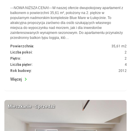
---NOWA NIŻSZA CENA!---W naszej ofercie dwupokojowy apartament z
balkonem o powierzchni 35,61 m², położony na 2. piętrze w
popularnym nadmorskim kompleksie Blue Mare w Łukęcinie. To
atrakcyjna propozycja zarówno dla osób szukających własnego
miejsca do wypoczynku nad morzem, jak i dla inwestorów
zainteresowanych wynajmem sezonowym. Do apartamentu przynależy
przestronny balkon typu loggia, któ…
Powierzchnia:
35,61 m2
Liczba pokoi:
2
Piętro:
2
Liczba pięter:
4
Rok budowy:
2012
Więcej
Mieszkanie · Sprzedaż