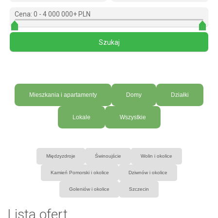
Cena:
0
-
4 000 000+ PLN
Mieszkania i apartamenty
Domy
Działki
Lokale
Wszystkie
Międzyzdroje
Świnoujście
Wolin i okolice
Kamień Pomorski i okolice
Dziwnów i okolice
Goleniów i okolice
Szczecin
Lista ofert