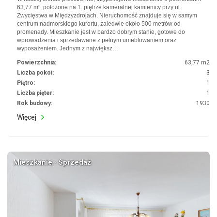
63,77 m², położone na 1. piętrze kameralnej kamienicy przy ul.
Zwycięstwa w Międzyzdrojach. Nieruchomość znajduje się w samym
centrum nadmorskiego kurortu, zaledwie około 500 metrów od
promenady. Mieszkanie jest w bardzo dobrym stanie, gotowe do
wprowadzenia i sprzedawane z pełnym umeblowaniem oraz
wyposażeniem. Jednym z największ…
Powierzchnia:
63,77 m2
Liczba pokoi:
3
Piętro:
1
Liczba pięter:
1
Rok budowy:
1930
Więcej
Mieszkanie · Sprzedaż