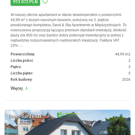
913 072 PLN
W naszej ofercie apartament w stanie deweloperskim o powierzchni
44,99 m² z dużym narożnym tarasem, położony na 3. piętrze
prestiżowego kompleksu Sand & Sky Apartments w Międzyzdrojach. To
nowoczesna propozycja łącząca premium standard inwestycji, bliskość
plaży (ok 600 m) oraz bardzo dobry potencjał inwestycyjny w jednej z
najbardziej rozpoznawalnych nadmorskich lokalizacji. Faktura VAT
23% -…
Powierzchnia:
44,99 m2
Liczba pokoi:
2
Piętro:
3
Liczba pięter:
5
Rok budowy:
2026
Więcej
Dom · Sprzedaż