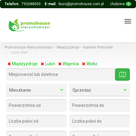
Telefon:
792688000
E-mail:
biuro@promohouse.com.pl
Ulubione
0
Tog
navi
Promohouse Nieruchomości – Międzyzdroje – Kamień Pomorski
Lista ofert
Międzyzdroje
Lubin
Wapnica
Wicko
mapa
Mieszkanie
Sprzedaż