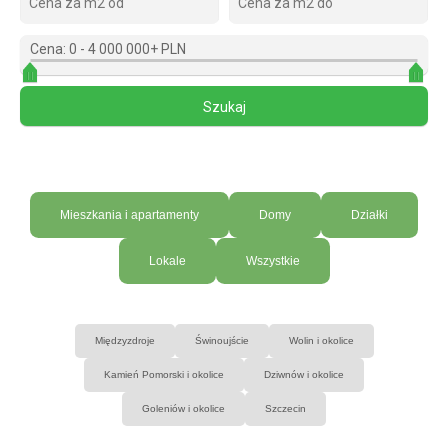
Cena:
0
-
4 000 000+ PLN
Mieszkania i apartamenty
Domy
Działki
Lokale
Wszystkie
Międzyzdroje
Świnoujście
Wolin i okolice
Kamień Pomorski i okolice
Dziwnów i okolice
Goleniów i okolice
Szczecin