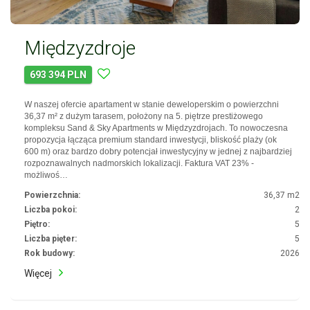
Międzyzdroje
693 394 PLN
W naszej ofercie apartament w stanie deweloperskim o powierzchni
36,37 m² z dużym tarasem, położony na 5. piętrze prestiżowego
kompleksu Sand & Sky Apartments w Międzyzdrojach. To nowoczesna
propozycja łącząca premium standard inwestycji, bliskość plaży (ok
600 m) oraz bardzo dobry potencjał inwestycyjny w jednej z najbardziej
rozpoznawalnych nadmorskich lokalizacji. Faktura VAT 23% -
możliwoś…
Powierzchnia:
36,37 m2
Liczba pokoi:
2
Piętro:
5
Liczba pięter:
5
Rok budowy:
2026
Więcej