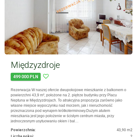
Międzyzdroje
499 000 PLN
Rezerwacja W naszej ofercie dwupokojowe mieszkanie z balkonem o
powierzchni 43,9 m², położone na 2. piętrze budynku przy Placu
Neptuna w Międzyzdrojach. To atrakcyjna propozycja zarówno jako
własne miejsce wypoczynku nad morzem, jak i nieruchomość
przeznaczona pod wynajem krótkoterminowy.Dużym atutem
mieszkania jest jego położenie w ścisłym centrum miasta, przy
jednoczesnym usytuowaniu okien i bal…
Powierzchnia:
43,90 m2
Liczba pokoi:
2