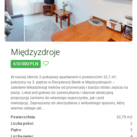
Międzyzdroje
610 000 PLN
W naszej ofercie 2-pokojowy apartament o powierzchni 32,7 m²,
położony na 3. piętrze w Rezydencji Bielik w Międzyzdrojach –
zaledwie kilkadziesiąt metrów od promenady i bardzo blisko zejścia na
plażę. Lokal jest gotowy do zamieszkania i stanowi atrakcyjną
propozycję zarówno do własnego wypoczynku, jak i pod
inwestycję. Zapraszamy do skorzystania z wirtualnego spaceru, który
wiernie oddaje ukł…
Powierzchnia:
32,70 m2
Liczba pokoi:
2
Piętro:
3
Liczba pięter:
4