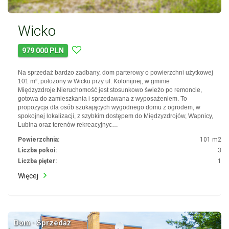
Wicko
979 000 PLN
Na sprzedaż bardzo zadbany, dom parterowy o powierzchni użytkowej
101 m², położony w Wicku przy ul. Kolonijnej, w gminie
Międzyzdroje.Nieruchomość jest stosunkowo świeżo po remoncie,
gotowa do zamieszkania i sprzedawana z wyposażeniem. To
propozycja dla osób szukających wygodnego domu z ogrodem, w
spokojnej lokalizacji, z szybkim dostępem do Międzyzdrojów, Wapnicy,
Lubina oraz terenów rekreacyjnyc…
Powierzchnia:
101 m2
Liczba pokoi:
3
Liczba pięter:
1
Więcej
Dom · Sprzedaż