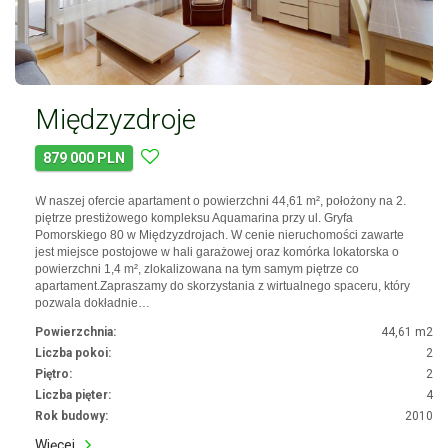
Międzyzdroje
879 000 PLN
W naszej ofercie apartament o powierzchni 44,61 m², położony na 2.
piętrze prestiżowego kompleksu Aquamarina przy ul. Gryfa
Pomorskiego 80 w Międzyzdrojach. W cenie nieruchomości zawarte
jest miejsce postojowe w hali garażowej oraz komórka lokatorska o
powierzchni 1,4 m², zlokalizowana na tym samym piętrze co
apartament.Zapraszamy do skorzystania z wirtualnego spaceru, który
pozwala dokładnie…
Powierzchnia:
44,61 m2
Liczba pokoi:
2
Piętro:
2
Liczba pięter:
4
Rok budowy:
2010
Więcej