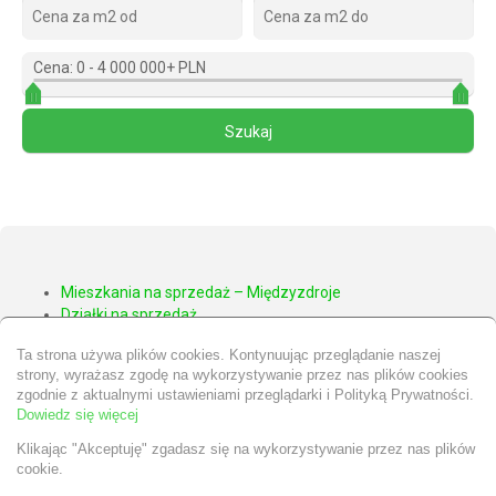
Cena:
0
-
4 000 000+ PLN
Mieszkania na sprzedaż – Międzyzdroje
Działki na sprzedaż
Apartamenty na sprzedaż – Międzyzdroje
Ta strona używa plików cookies. Kontynuując przeglądanie naszej
Domy na sprzedaż – Międzyzdroje
strony, wyrażasz zgodę na wykorzystywanie przez nas plików cookies
Nieruchomości Wolin
zgodnie z aktualnymi ustawieniami przeglądarki i Polityką Prywatności.
Nieruchomości Kamień Pomorski
Dowiedz się więcej
Klikając "Akceptuję" zgadasz się na wykorzystywanie przez nas plików
cookie.