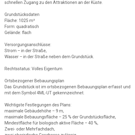
schnellen Zugang zu den Attraktionen an der Küste.
Grundstücksdaten
Fläche: 1025 m²
Form: quadratisch
Gelände: flach
Versorgungsanschlüsse:
Strom – in der Straße,
Wasser – in der Straße neben dem Grundstück.
Rechtsstatus: Volles Eigentum
Ortsbezogener Bebauungsplan
Das Grundstück ist im ortsbezogenen Bebauungsplan erfasst und
mit dem Symbol 4ML-UT gekennzeichnet.
Wichtigste Festlegungen des Plans:
maximale Gebäudehöhe – 9 m,
maximale Bebauungsfläche – 25 % der Grundstücksfläche,
Mindestfläche für biologisch aktive Fläche – 40 %,
Zwei- oder Mehrfachdach,
zwei oberirdische Geschosse zulässig.