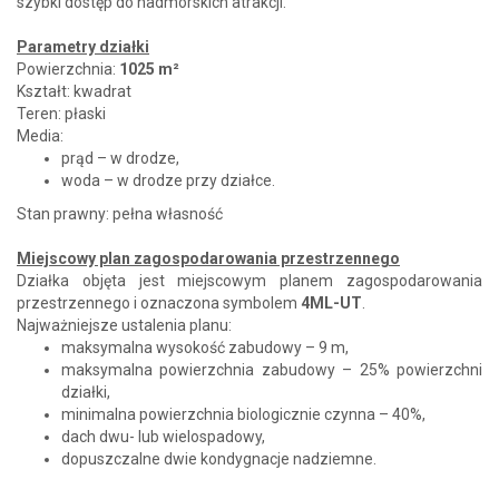
szybki dostęp do nadmorskich atrakcji.
Parametry działki
Powierzchnia:
1025 m²
Kształt: kwadrat
Teren: płaski
Media:
prąd – w drodze,
woda – w drodze przy działce.
Stan prawny: pełna własność
Miejscowy plan zagospodarowania przestrzennego
Działka objęta jest miejscowym planem zagospodarowania
przestrzennego i oznaczona symbolem
4ML-UT
.
Najważniejsze ustalenia planu:
maksymalna wysokość zabudowy – 9 m,
maksymalna powierzchnia zabudowy – 25% powierzchni
działki,
minimalna powierzchnia biologicznie czynna – 40%,
dach dwu- lub wielospadowy,
dopuszczalne dwie kondygnacje nadziemne.