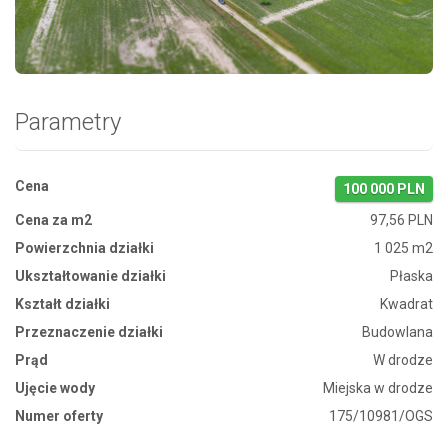
Zdjęcie 1
Parametry
Cena
100 000 PLN
Cena za m2
97,56 PLN
Powierzchnia działki
1 025 m2
Ukształtowanie działki
Płaska
Kształt działki
Kwadrat
Przeznaczenie działki
Budowlana
Prąd
W drodze
Ujęcie wody
Miejska w drodze
Numer oferty
175/10981/OGS