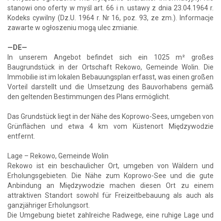
stanowi ono oferty w myśl art. 66 i n. ustawy z dnia 23.04.1964 r.
Kodeks cywilny (Dz.U. 1964 r. Nr 16, poz. 93, ze zm.). Informacje
zawarte w ogłoszeniu mogą ulec zmianie.
—DE—
In unserem Angebot befindet sich ein 1025 m² großes
Baugrundstück in der Ortschaft Rekowo, Gemeinde Wolin. Die
Immobilie ist im lokalen Bebauungsplan erfasst, was einen großen
Vorteil darstellt und die Umsetzung des Bauvorhabens gemäß
den geltenden Bestimmungen des Plans ermöglicht.
Das Grundstück liegt in der Nähe des Koprowo-Sees, umgeben von
Grünflächen und etwa 4 km vom Küstenort Międzywodzie
entfernt.
Lage – Rekowo, Gemeinde Wolin
Rekowo ist ein beschaulicher Ort, umgeben von Wäldern und
Erholungsgebieten. Die Nähe zum Koprowo-See und die gute
Anbindung an Międzywodzie machen diesen Ort zu einem
attraktiven Standort sowohl für Freizeitbebauung als auch als
ganzjähriger Erholungsort.
Die Umgebung bietet zahlreiche Radwege, eine ruhige Lage und