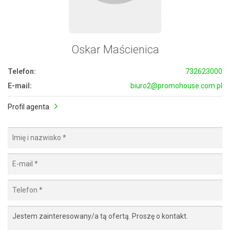
Oskar Maścienica
Telefon:
732623000
E-mail:
biuro2@promohouse.com.pl
Profil agenta