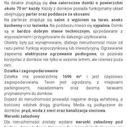
Na działce znajdują się
dwa całoroczne domki o powierzchni
około 70 m² każdy
. Każdy z domków posiada funkcjonalny układ
obejmujący
parter oraz poddasze ze skosami
.
Na parterze znajduje się
salon z wyjściem na taras
,
aneks
kuchenny
oraz
łazienka
. Na poddaszu mieści się
sypialnia
. Domki
są w
bardzo dobrym stanie technicznym
, sprzedawane z
wyposażeniem i przygotowane do dalszego użytkowania.
Obiekty były już wynajmowane, dlatego nieruchomość może od
razu pełnić funkcję wypoczynkową lub inwestycyjną. Ogrzewanie
zapewnia
elektryczne ogrzewanie podłogowe
, co pozwala
korzystać z domków nie tylko w sezonie letnim, ale również poza
nim.
Działka i zagospodarowanie
Działka ma powierzchnię
1696 m²
i jest częściowo
zagospodarowana. Teren jest ogrodzony, z miejscami
parkingowymi, nasadzeniami oraz dwoma tarasami
przynależnymi do domków.
Dojazd do nieruchomości prowadzi najpierw drogą asfaltową, a
końcowy odcinek drogą gruntową. Media są podłączone do
domków:
prąd, woda z sieci oraz kanalizacja sieciowa
.
Warunki zabudowy
Dla nieruchomości zostały wydane
warunki zabudowy pod