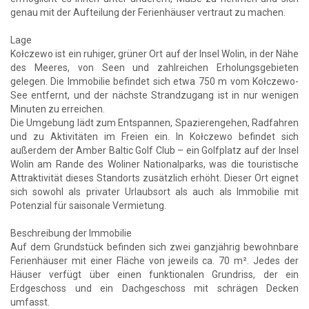
genau mit der Aufteilung der Ferienhäuser vertraut zu machen.
Lage
Kołczewo ist ein ruhiger, grüner Ort auf der Insel Wolin, in der Nähe
des Meeres, von Seen und zahlreichen Erholungsgebieten
gelegen. Die Immobilie befindet sich etwa 750 m vom Kołczewo-
See entfernt, und der nächste Strandzugang ist in nur wenigen
Minuten zu erreichen.
Die Umgebung lädt zum Entspannen, Spazierengehen, Radfahren
und zu Aktivitäten im Freien ein. In Kołczewo befindet sich
außerdem der Amber Baltic Golf Club – ein Golfplatz auf der Insel
Wolin am Rande des Woliner Nationalparks, was die touristische
Attraktivität dieses Standorts zusätzlich erhöht. Dieser Ort eignet
sich sowohl als privater Urlaubsort als auch als Immobilie mit
Potenzial für saisonale Vermietung.
Beschreibung der Immobilie
Auf dem Grundstück befinden sich zwei ganzjährig bewohnbare
Ferienhäuser mit einer Fläche von jeweils ca. 70 m². Jedes der
Häuser verfügt über einen funktionalen Grundriss, der ein
Erdgeschoss und ein Dachgeschoss mit schrägen Decken
umfasst.