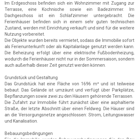
Im Erdgeschoss befinden sich ein Wohnzimmer mit Zugang zur
Terrasse, eine Kochnische sowie ein Badezimmer. Im
Dachgeschoss ist ein Schlafzimmer untergebracht. Die
Ferienhäuser befinden sich in einem sehr guten technischen
Zustand, werden mit Einrichtung verkauft und sind für die weitere
Nutzung vorbereitet.
Die Objekte wurden bereits vermietet, sodass die Immobilie sofort
als Ferienunterkunft oder als Kapitalanlage genutzt werden kann.
Die Beheizung erfolgt über eine elektrische Fußbodenheizung,
wodurch die Ferienhäuser nicht nur in der Sommersaison, sondern
auch außerhalb dieser Zeit genutzt werden können.
Grundstück und Gestaltung
Das Grundstück hat eine Fläche von 1696 m² und ist teilweise
bebaut. Das Gelände ist umzäunt und verfügt über Parkplätze,
Bepflanzungen sowie zwei zu den Häusern gehörende Terrassen.
Die Zufahrt zur Immobilie führt zunächst über eine asphaltierte
Straße, der letzte Abschnitt über einen Feldweg. Die Häuser sind
an die Versorgungsnetze angeschlossen: Strom, Leitungswasser
und Kanalisation.
Bebauungsbedingungen