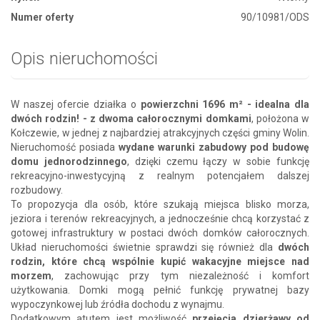
Numer oferty
90/10981/ODS
Opis nieruchomości
W naszej ofercie działka o
powierzchni 1696 m² - idealna dla
dwóch rodzin! - z dwoma całorocznymi domkami
, położona w
Kołczewie, w jednej z najbardziej atrakcyjnych części gminy Wolin.
Nieruchomość posiada
wydane warunki zabudowy pod budowę
domu jednorodzinnego
, dzięki czemu łączy w sobie funkcję
rekreacyjno-inwestycyjną z realnym potencjałem dalszej
rozbudowy.
To propozycja dla osób, które szukają miejsca blisko morza,
jeziora i terenów rekreacyjnych, a jednocześnie chcą korzystać z
gotowej infrastruktury w postaci dwóch domków całorocznych.
Układ nieruchomości świetnie sprawdzi się również dla
dwóch
rodzin, które chcą wspólnie kupić wakacyjne miejsce nad
morzem
, zachowując przy tym niezależność i komfort
użytkowania. Domki mogą pełnić funkcję prywatnej bazy
wypoczynkowej lub źródła dochodu z wynajmu.
Dodatkowym atutem jest możliwość
przejęcia dzierżawy od