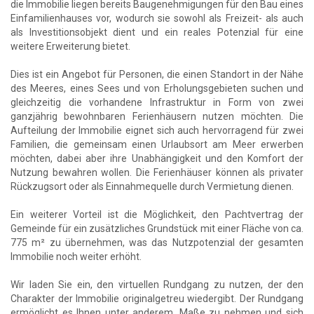
die Immobilie liegen bereits Baugenehmigungen für den Bau eines
Einfamilienhauses vor, wodurch sie sowohl als Freizeit- als auch
als Investitionsobjekt dient und ein reales Potenzial für eine
weitere Erweiterung bietet.
Dies ist ein Angebot für Personen, die einen Standort in der Nähe
des Meeres, eines Sees und von Erholungsgebieten suchen und
gleichzeitig die vorhandene Infrastruktur in Form von zwei
ganzjährig bewohnbaren Ferienhäusern nutzen möchten. Die
Aufteilung der Immobilie eignet sich auch hervorragend für zwei
Familien, die gemeinsam einen Urlaubsort am Meer erwerben
möchten, dabei aber ihre Unabhängigkeit und den Komfort der
Nutzung bewahren wollen. Die Ferienhäuser können als privater
Rückzugsort oder als Einnahmequelle durch Vermietung dienen.
Ein weiterer Vorteil ist die Möglichkeit, den Pachtvertrag der
Gemeinde für ein zusätzliches Grundstück mit einer Fläche von ca.
775 m² zu übernehmen, was das Nutzpotenzial der gesamten
Immobilie noch weiter erhöht.
Wir laden Sie ein, den virtuellen Rundgang zu nutzen, der den
Charakter der Immobilie originalgetreu wiedergibt. Der Rundgang
ermöglicht es Ihnen unter anderem, Maße zu nehmen und sich