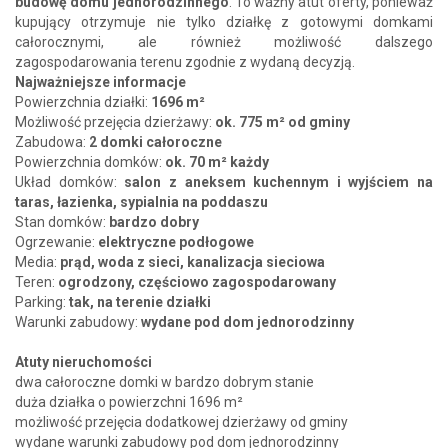
budowę domu jednorodzinnego
. To ważny atut oferty, ponieważ
kupujący otrzymuje nie tylko działkę z gotowymi domkami
całorocznymi, ale również możliwość dalszego
zagospodarowania terenu zgodnie z wydaną decyzją.
Najważniejsze informacje
Powierzchnia działki:
1696 m²
Możliwość przejęcia dzierżawy:
ok. 775 m² od gminy
Zabudowa:
2 domki całoroczne
Powierzchnia domków:
ok. 70 m² każdy
Układ domków:
salon z aneksem kuchennym i wyjściem na
taras, łazienka, sypialnia na poddaszu
Stan domków:
bardzo dobry
Ogrzewanie:
elektryczne podłogowe
Media:
prąd, woda z sieci, kanalizacja sieciowa
Teren:
ogrodzony, częściowo zagospodarowany
Parking:
tak, na terenie działki
Warunki zabudowy:
wydane pod dom jednorodzinny
Atuty nieruchomości
dwa całoroczne domki w bardzo dobrym stanie
duża działka o powierzchni 1696 m²
możliwość przejęcia dodatkowej dzierżawy od gminy
wydane warunki zabudowy pod dom jednorodzinny