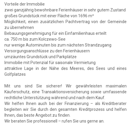
Vorteile der Immobilie
zwei ganzjährig bewohnbare Ferienhäuser in sehr gutem Zustand
großes Grundstück mit einer Fläche von 1696 m²
Möglichkeit, einen zusätzlichen Pachtvertrag von der Gemeinde
zu übernehmen
Bebauungsgenehmigung für ein Einfamilienhaus erteilt
ca. 750 m bis zum Kołczewo-See
nur wenige Autominuten bis zum nächsten Strandzugang
Versorgungsanschlüsse zu den Ferienhäusern
umzäuntes Grundstück und Parkplätze
Immobilie mit Potenzial für saisonale Vermietung
attraktive Lage in der Nähe des Meeres, des Sees und eines
Golfplatzes
Mit uns sind Sie sicherer! Wir gewährleisten maximalen
Käuferschutz, eine Transaktionsversicherung sowie umfassende
rechtliche Unterstützung während und nach dem Kauf.
Wir helfen Ihnen auch bei der Finanzierung – als Kreditberater
begleiten wir Sie durch den gesamten Kreditprozess und helfen
Ihnen, das beste Angebot zu finden.
Wir beraten Sie professionell – rufen Sie uns gerne an.