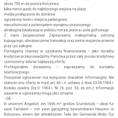
około 750 m do jeziora Kołczewo
kilka minut jazdy do najbliższego wejścia na plażę
media podłączone do domków
ogrodzony teren i miejsca parkingowe
nieruchomość z potencjałem wynajmu sezonowego
atrakcyjna lokalizacja w pobliżu morza, jeziora i pola golfowego
Z nami bezpieczniej! Zapewniamy maksymalną ochronę
kupującego, ubezpieczenie transakcji oraz pełne wsparcie prawne
przy i po zakupie.
Pomagamy również w uzyskaniu finansowania – jako doradcy
kredytowi przeprowadzimy Państwa przez cały proces kredytowy
i pomożemy dobrać najlepszą ofertę.
Profesjonalnie doradzimy – zapraszamy do kontaktu
telefonicznego.
Powyższe ogłoszenie ma wyłącznie charakter informacyjny. Nie
stanowi ono oferty w myśl art. 66 i n. ustawy z dnia 23.04.1964 r.
Kodeks cywilny (Dz.U. 1964 r. Nr 16, poz. 93, ze zm.). Informacje
zawarte w ogłoszeniu mogą ulec zmianie.
--DE--
In unserem Angebot: ein 1696 m² großes Grundstück – ideal für
zwei Familien! – mit zwei ganzjährig bewohnbaren Häusern in
Kołczewo, einem der attraktivsten Teile der Gemeinde Wolin. Für