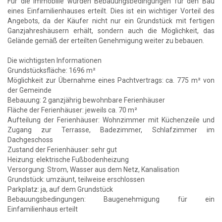
Für die Immobilie wurden Bebauungsbedingungen für den Bau
eines Einfamilienhauses erteilt. Dies ist ein wichtiger Vorteil des
Angebots, da der Käufer nicht nur ein Grundstück mit fertigen
Ganzjahreshäusern erhält, sondern auch die Möglichkeit, das
Gelände gemäß der erteilten Genehmigung weiter zu bebauen.
Die wichtigsten Informationen
Grundstücksfläche: 1696 m²
Möglichkeit zur Übernahme eines Pachtvertrags: ca. 775 m² von
der Gemeinde
Bebauung: 2 ganzjährig bewohnbare Ferienhäuser
Fläche der Ferienhäuser: jeweils ca. 70 m²
Aufteilung der Ferienhäuser: Wohnzimmer mit Küchenzeile und
Zugang zur Terrasse, Badezimmer, Schlafzimmer im
Dachgeschoss
Zustand der Ferienhäuser: sehr gut
Heizung: elektrische Fußbodenheizung
Versorgung: Strom, Wasser aus dem Netz, Kanalisation
Grundstück: umzäunt, teilweise erschlossen
Parkplatz: ja, auf dem Grundstück
Bebauungsbedingungen: Baugenehmigung für ein
Einfamilienhaus erteilt