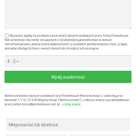
Wyrażam zgodę na przetwarzanie moich danych osobowych przez firmę Promohouse
Nieruchomości dla celów związanych z działalnością pośrednictwa w obrocie
nieruchomościami, jednocześnie potwierdzam, iż zostałem poinformowany o tym, iż będę
posiadać dostęp do treści swoich danych do ich edycji lub usunięcia.
Wyślij wiadomość
Administratorem danych osobowych jest Promohouse Nieruchomości z siedzibą przy
Norwida 7/11U, 72-500 Międzyzdroje (“Administrator”), z którym można się skontaktować
przez adres biuro@promohouse.com.pl…
czytaj więcej