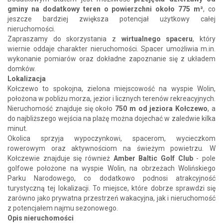
gminy na dodatkowy teren o powierzchni około 775 m²
, co
jeszcze bardziej zwiększa potencjał użytkowy całej
nieruchomości.
Zapraszamy do skorzystania z
wirtualnego spaceru
, który
wiernie oddaje charakter nieruchomości. Spacer umożliwia m.in.
wykonanie pomiarów oraz dokładne zapoznanie się z układem
domków.
Lokalizacja
Kołczewo to spokojna, zielona miejscowość na wyspie Wolin,
położona w pobliżu morza, jezior i licznych terenów rekreacyjnych.
Nieruchomość znajduje się około
750 m od jeziora Kołczewo
, a
do najbliższego wejścia na plażę można dojechać w zaledwie kilka
minut.
Okolica sprzyja wypoczynkowi, spacerom, wycieczkom
rowerowym oraz aktywnościom na świeżym powietrzu. W
Kołczewie znajduje się również
Amber Baltic Golf Club
- pole
golfowe położone na wyspie Wolin, na obrzeżach Wolińskiego
Parku Narodowego, co dodatkowo podnosi atrakcyjność
turystyczną tej lokalizacji. To miejsce, które dobrze sprawdzi się
zarówno jako prywatna przestrzeń wakacyjna, jak i nieruchomość
z potencjałem najmu sezonowego.
Opis nieruchomości