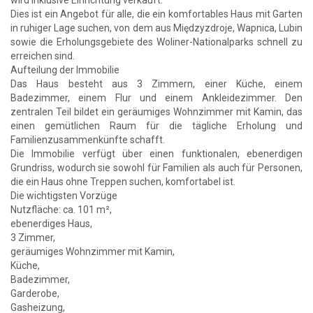
Dies ist ein Angebot für alle, die ein komfortables Haus mit Garten
in ruhiger Lage suchen, von dem aus Międzyzdroje, Wapnica, Lubin
sowie die Erholungsgebiete des Woliner-Nationalparks schnell zu
erreichen sind.
Aufteilung der Immobilie
Das Haus besteht aus 3 Zimmern, einer Küche, einem
Badezimmer, einem Flur und einem Ankleidezimmer. Den
zentralen Teil bildet ein geräumiges Wohnzimmer mit Kamin, das
einen gemütlichen Raum für die tägliche Erholung und
Familienzusammenkünfte schafft.
Die Immobilie verfügt über einen funktionalen, ebenerdigen
Grundriss, wodurch sie sowohl für Familien als auch für Personen,
die ein Haus ohne Treppen suchen, komfortabel ist.
Die wichtigsten Vorzüge
Nutzfläche: ca. 101 m²,
ebenerdiges Haus,
3 Zimmer,
geräumiges Wohnzimmer mit Kamin,
Küche,
Badezimmer,
Garderobe,
Gasheizung,