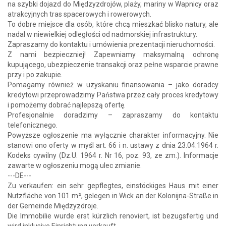
na szybki dojazd do Międzyzdrojów, plaży, mariny w Wapnicy oraz
atrakcyjnych tras spacerowych i rowerowych.
To dobre miejsce dla osób, które chcą mieszkać blisko natury, ale
nadal w niewielkiej odległości od nadmorskiej infrastruktury.
Zapraszamy do kontaktu i umówienia prezentacji nieruchomości.
Z nami bezpieczniej! Zapewniamy maksymalną ochronę
kupującego, ubezpieczenie transakcji oraz pełne wsparcie prawne
przy i po zakupie.
Pomagamy również w uzyskaniu finansowania – jako doradcy
kredytowi przeprowadzimy Państwa przez cały proces kredytowy
i pomożemy dobrać najlepszą ofertę.
Profesjonalnie doradzimy – zapraszamy do kontaktu
telefonicznego.
Powyższe ogłoszenie ma wyłącznie charakter informacyjny. Nie
stanowi ono oferty w myśl art. 66 i n. ustawy z dnia 23.04.1964 r.
Kodeks cywilny (Dz.U. 1964 r. Nr 16, poz. 93, ze zm.). Informacje
zawarte w ogłoszeniu mogą ulec zmianie.
---DE---
Zu verkaufen: ein sehr gepflegtes, einstöckiges Haus mit einer
Nutzfläche von 101 m², gelegen in Wick an der Kolonijna-Straße in
der Gemeinde Międzyzdroje.
Die Immobilie wurde erst kürzlich renoviert, ist bezugsfertig und
wird inklusive Einrichtung verkauft.