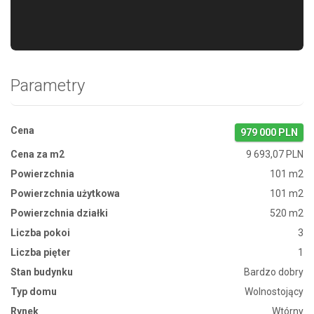
Parametry
Cena
979 000 PLN
Cena za m2
9 693,07 PLN
Powierzchnia
101 m2
Powierzchnia użytkowa
101 m2
Powierzchnia działki
520 m2
Liczba pokoi
3
Liczba pięter
1
Stan budynku
Bardzo dobry
Typ domu
Wolnostojący
Rynek
Wtórny