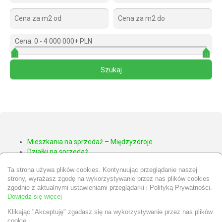
Cena:
0
-
4 000 000+ PLN
Mieszkania na sprzedaż – Międzyzdroje
Działki na sprzedaż
Apartamenty na sprzedaż – Międzyzdroje
Ta strona używa plików cookies. Kontynuując przeglądanie naszej
Domy na sprzedaż – Międzyzdroje
strony, wyrażasz zgodę na wykorzystywanie przez nas plików cookies
Nieruchomości Wolin
zgodnie z aktualnymi ustawieniami przeglądarki i Polityką Prywatności.
Nieruchomości Kamień Pomorski
Dowiedz się więcej
Klikając "Akceptuję" zgadasz się na wykorzystywanie przez nas plików
cookie.