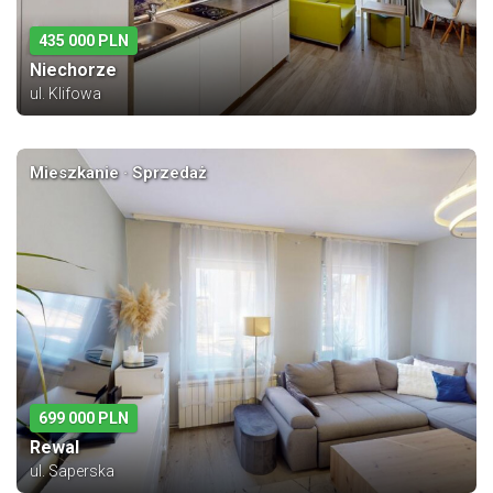
435 000 PLN
Niechorze
ul. Klifowa
Mieszkanie · Sprzedaż
699 000 PLN
Rewal
ul. Saperska