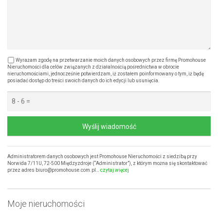
Wyrażam zgodę na przetwarzanie moich danych osobowych przez firmę Promohouse
Nieruchomości dla celów związanych z działalnością pośrednictwa w obrocie
nieruchomościami, jednocześnie potwierdzam, iż zostałem poinformowany o tym, iż będę
posiadać dostęp do treści swoich danych do ich edycji lub usunięcia.
Wyślij wiadomość
Administratorem danych osobowych jest Promohouse Nieruchomości z siedzibą przy
Norwida 7/11U, 72-500 Międzyzdroje (“Administrator”), z którym można się skontaktować
przez adres biuro@promohouse.com.pl…
czytaj więcej
Moje nieruchomości