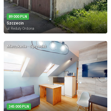
89 000 PLN
Szczecin
ul. Reduty Ordona
Mieszkanie · Sprzedaż
345 000 PLN