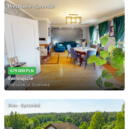
Mieszkanie · Sprzedaż
679 000 PLN
Świnoujście
Warszów, ul. Sosnowa
Dom · Sprzedaż