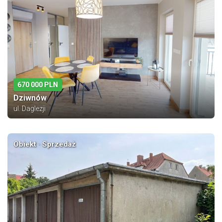
670 000 PLN
Dziwnów
ul. Daglezji
Obiekt · Sprzedaż