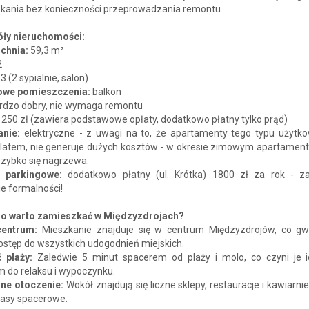
kania bez konieczności przeprowadzania remontu.
ły nieruchomości:
chnia:
59,3 m²
2
:
3 (2 sypialnie, salon)
owe pomieszczenia:
balkon
rdzo dobry, nie wymaga remontu
:
250 zł (zawiera podstawowe opłaty, dodatkowo płatny tylko prąd)
nie:
elektryczne - z uwagi na to, że apartamenty tego typu użytk
 latem, nie generuje dużych kosztów - w okresie zimowym apartament
szybko się nagrzewa.
 parkingowe:
dodatkowo płatny (ul. Krótka) 1800 zł za rok - z
ie formalności!
o warto zamieszkać w Międzyzdrojach?
centrum:
Mieszkanie znajduje się w centrum Międzyzdrojów, co gw
ostęp do wszystkich udogodnień miejskich.
ć plaży:
Zaledwie 5 minut spacerem od plaży i molo, co czyni je 
m do relaksu i wypoczynku.
jne otoczenie:
Wokół znajdują się liczne sklepy, restauracje i kawiarnie
rasy spacerowe.