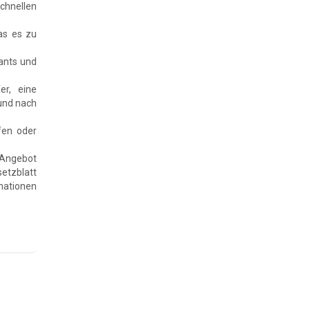
chnellen
as es zu
ants und
er, eine
und nach
fen oder
n Angebot
etzblatt
rmationen