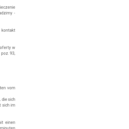
ieczenie
adzimy -
 kontakt
oferty w
 poz. 93,
uten vom
 die sich
 sich im
it einen
hminuten