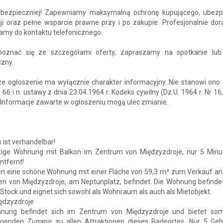
bezpieczniej! Zapewniamy maksymalną ochronę kupującego, ubezp
ji oraz pełne wsparcie prawne przy i po zakupie. Profesjonalnie dor
amy do kontaktu telefonicznego.
oznać się ze szczegółami oferty, zapraszamy na spotkanie lub
czny.
e ogłoszenie ma wyłącznie charakter informacyjny. Nie stanowi ono 
. 66 i n. ustawy z dnia 23.04.1964 r. Kodeks cywilny (Dz.U. 1964 r. Nr 16,
 Informacje zawarte w ogłoszeniu mogą ulec zmianie.
s ist verhandelbar!
rtige Wohnung mit Balkon im Zentrum von Międzyzdroje, nur 5 Min
ntfernt!
en eine schöne Wohnung mit einer Fläche von 59,3 m² zum Verkauf an,
en von Międzyzdroje, am Neptunplatz, befindet. Die Wohnung befindet
Stock und eignet sich sowohl als Wohnraum als auch als Mietobjekt.
iędzyzdroje
nung befindet sich im Zentrum von Międzyzdroje und bietet som
agenden Zugang zu allen Attraktionen dieses Badeortes. Nur 5 Ge