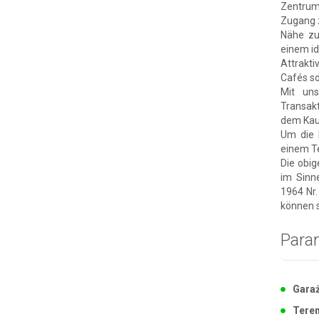
Zentrum:
Zugang z
Nähe zu
einem i
Attrakt
Cafés s
Mit uns
Transak
dem Kauf
Um die 
einem Te
Die obig
im Sinn
1964 Nr.
können s
Para
Garaż
Tere