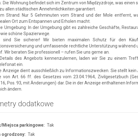
 Die Wohnung befindet sich im Zentrum von Międzyzdroje, was einen s
u allen städtischen Annehmlichkeiten garantiert.
m Strand: Nur 5 Gehminuten vom Strand und der Mole entfernt, w
dealen Ort zum Entspannen und Erholen macht.
ive Umgebung: In der Umgebung gibt es zahlreiche Geschäfte, Restaur
owie schöne Spazierwege.
 sind Sie sicherer! Wir bieten maximalen Schutz für den Käuf
tionsversicherung und umfassende rechtliche Unterstützung während 
. Wir beraten Sie professionell – rufen Sie uns gerne an.
Details des Angebots kennenzulernen, laden wir Sie zu einem Tref
lefonat ein.
e Anzeige dient ausschließlich zu Informationszwecken. Sie stellt kei
e von Art. 66 ff. des Gesetzes vom 23.04.1964, Zivilgesetzbuch (Ges
 16, Pos. 93, mit Änderungen) dar. Die in der Anzeige enthaltenen Info
ich ändern.
metry dodatkowe
/Miejsca parkingowe:
Tak
n ogrodzony:
Tak