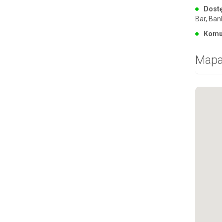
Dostę
Bar, Ban
Komu
Map