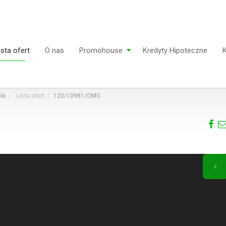
ista ofert
O nas
Promohouse
Kredyty Hipoteczne
K
ki
Lista ofert
120/10981/OMS