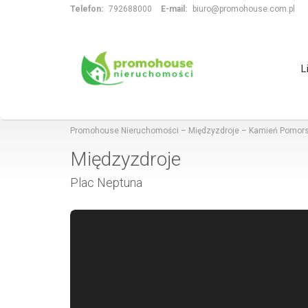
Telefon:
792688000
E-mail:
biuro@promohouse.com.pl
L
Promohouse Nieruchomości – Międzyzdroje – Kamień Pomors
Międzyzdroje
Plac Neptuna