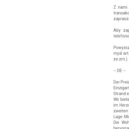
Z nami 
transakc
zaprasz
Aby zap
telefoni
Powyższ
myśl art
ze zm.).
-- DE --
Der Prei
Einziga
Strand e
Wir biet
im Herz
zweiten 
Lage: M
Die Woh
hervorr