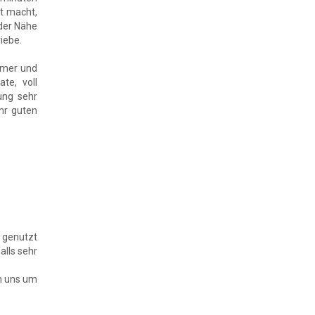
t macht,
der Nähe
iebe.
mmer und
te, voll
ung sehr
hr guten
 genutzt
alls sehr
rn uns um