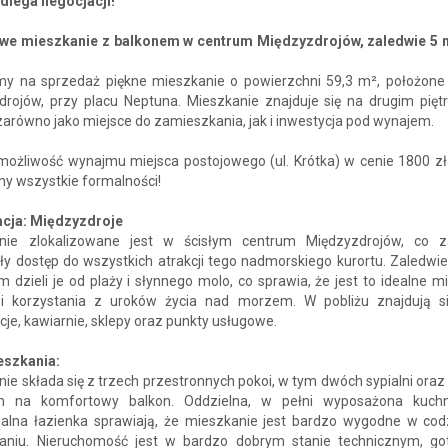
dlega negocjacji!
we mieszkanie z balkonem w centrum Międzyzdrojów, zaledwie 5 
my na sprzedaż piękne mieszkanie o powierzchni 59,3 m², położone
rojów, przy placu Neptuna. Mieszkanie znajduje się na drugim piętrz
zarówno jako miejsce do zamieszkania, jak i inwestycja pod wynajem.
 możliwość wynajmu miejsca postojowego (ul. Krótka) w cenie 1800 zł
my wszystkie formalności!
acja: Międzyzdroje
nie zlokalizowane jest w ścisłym centrum Międzyzdrojów, co 
y dostęp do wszystkich atrakcji tego nadmorskiego kurortu. Zaledwie
 dzieli je od plaży i słynnego molo, co sprawia, że jest to idealne m
 i korzystania z uroków życia nad morzem. W pobliżu znajdują si
cje, kawiarnie, sklepy oraz punkty usługowe.
eszkania:
ie składa się z trzech przestronnych pokoi, w tym dwóch sypialni oraz
m na komfortowy balkon. Oddzielna, w pełni wyposażona kuch
nalna łazienka sprawiają, że mieszkanie jest bardzo wygodne w co
aniu. Nieruchomość jest w bardzo dobrym stanie technicznym, g