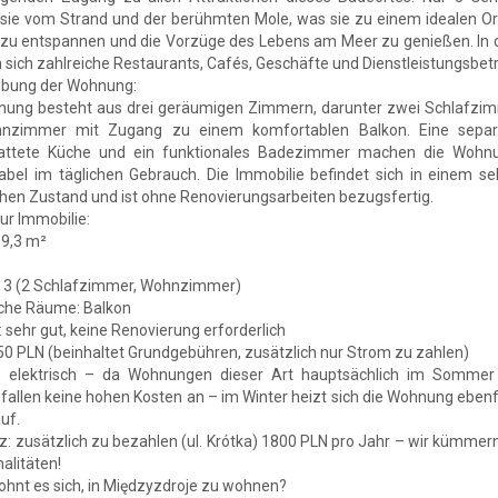
 sie vom Strand und der berühmten Mole, was sie zu einem idealen Or
 zu entspannen und die Vorzüge des Lebens am Meer zu genießen. In 
 sich zahlreiche Restaurants, Cafés, Geschäfte und Dienstleistungsbetr
ibung der Wohnung:
nung besteht aus drei geräumigen Zimmern, darunter zwei Schlafzi
nzimmer mit Zugang zu einem komfortablen Balkon. Eine separa
attete Küche und ein funktionales Badezimmer machen die Wohn
abel im täglichen Gebrauch. Die Immobilie befindet sich in einem se
hen Zustand und ist ohne Renovierungsarbeiten bezugsfertig.
zur Immobilie:
59,3 m²
 3 (2 Schlafzimmer, Wohnzimmer)
iche Räume: Balkon
 sehr gut, keine Renovierung erforderlich
50 PLN (beinhaltet Grundgebühren, zusätzlich nur Strom zu zahlen)
: elektrisch – da Wohnungen dieser Art hauptsächlich im Sommer
fallen keine hohen Kosten an – im Winter heizt sich die Wohnung ebenf
auf.
z: zusätzlich zu bezahlen (ul. Krótka) 1800 PLN pro Jahr – wir kümme
malitäten!
hnt es sich, in Międzyzdroje zu wohnen?