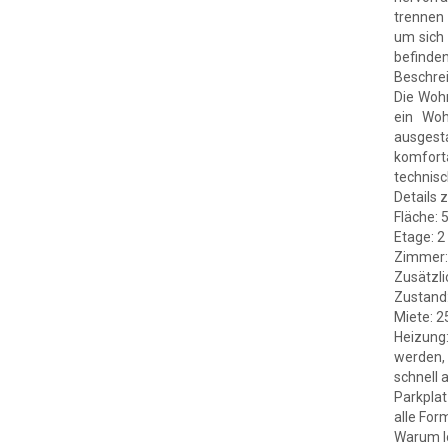
trennen
um sich
befinden
Beschre
Die Woh
ein Woh
ausgest
komfort
technisc
Details 
Fläche: 
Etage: 2
Zimmer:
Zusätzl
Zustand:
Miete: 2
Heizung
werden, 
schnell 
Parkplat
alle For
Warum lo