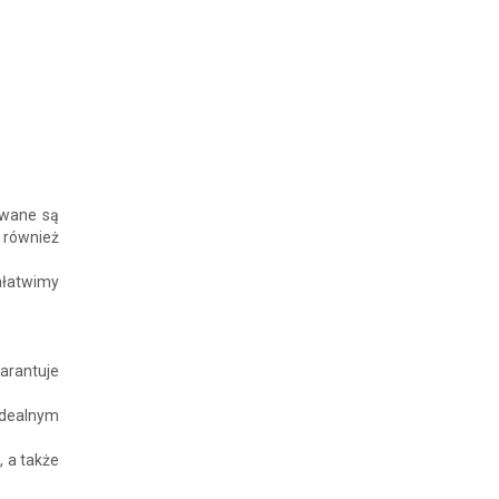
owane są
 również
ałatwimy
arantuje
idealnym
, a także