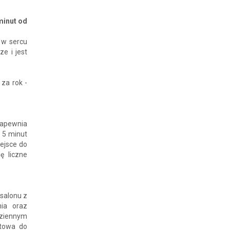
minut od
 w sercu
e i jest
 za rok -
zapewnia
 5 minut
iejsce do
ę liczne
 salonu z
nia oraz
dziennym
otowa do