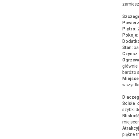
zamiesz
Szczegó
Powierz
Piętro:
Pokoje
Dodatk
Stan:
ba
Czynsz
Ogrzewa
głównie
bardzo 
Miejsce
wszystk
Dlaczeg
Ścisłe 
szybki d
Bliskoś
miejsce
Atrakcy
piękne t