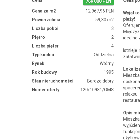
Cena
Cena po
769 000 PLN
Cena za m2
12 967,96 PLN
Wyjątko
plaży!
Powierzchnia
59,30 m2
Oferuje
Liczba pokoi
3
Międzyzd
Piętro
2
idealne 
Liczba pięter
4
Istnieje
Typ kuchni
Oddzielna
załatwi
Rynek
Wtórny
Lokaliz
Rok budowy
1995
Mieszka
Stan nieruchomości
Bardzo dobry
doskonał
spacerem
Numer oferty
120/10981/OMS
relaksu
restaura
Opis mi
Mieszkan
wyjście
funkcjo
użytkow