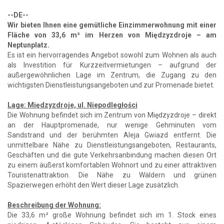
--DE--
Wir bieten Ihnen eine gemütliche Einzimmerwohnung mit einer
Fläche von 33,6 m² im Herzen von Międzyzdroje – am
Neptunplatz.
Es ist ein hervorragendes Angebot sowohl zum Wohnen als auch
als Investition für Kurzzeitvermietungen – aufgrund der
außergewöhnlichen Lage im Zentrum, die Zugang zu den
wichtigsten Dienstleistungsangeboten und zur Promenade bietet.
Lage: Międzyzdroje, ul. Niepodległości
Die Wohnung befindet sich im Zentrum von Międzyzdroje – direkt
an der Hauptpromenade, nur wenige Gehminuten vom
Sandstrand und der berühmten Aleja Gwiazd entfernt. Die
unmittelbare Nähe zu Dienstleistungsangeboten, Restaurants,
Geschäften und die gute Verkehrsanbindung machen diesen Ort
zu einem äußerst komfortablen Wohnort und zu einer attraktiven
Touristenattraktion. Die Nähe zu Wäldern und grünen
Spazierwegen erhöht den Wert dieser Lage zusätzlich.
Beschreibung der Wohnung:
Die 33,6 m² große Wohnung befindet sich im 1. Stock eines