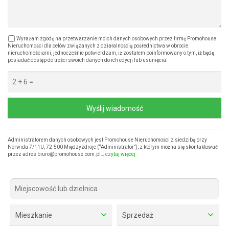
Wyrażam zgodę na przetwarzanie moich danych osobowych przez firmę Promohouse
Nieruchomości dla celów związanych z działalnością pośrednictwa w obrocie
nieruchomościami, jednocześnie potwierdzam, iż zostałem poinformowany o tym, iż będę
posiadać dostęp do treści swoich danych do ich edycji lub usunięcia.
Wyślij wiadomość
Administratorem danych osobowych jest Promohouse Nieruchomości z siedzibą przy
Norwida 7/11U, 72-500 Międzyzdroje (“Administrator”), z którym można się skontaktować
przez adres biuro@promohouse.com.pl…
czytaj więcej
Mieszkanie
Sprzedaż