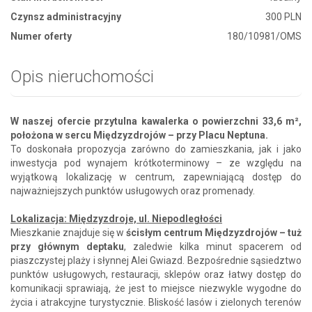
Czynsz administracyjny
300 PLN
Numer oferty
180/10981/OMS
Opis nieruchomości
W naszej ofercie przytulna kawalerka o powierzchni 33,6 m²,
położona w sercu Międzyzdrojów – przy Placu Neptuna.
To doskonała propozycja zarówno do zamieszkania, jak i jako
inwestycja pod wynajem krótkoterminowy – ze względu na
wyjątkową lokalizację w centrum, zapewniającą dostęp do
najważniejszych punktów usługowych oraz promenady.
Lokalizacja: Międzyzdroje, ul. Niepodległości
Mieszkanie znajduje się w
ścisłym centrum Międzyzdrojów – tuż
przy głównym deptaku
, zaledwie kilka minut spacerem od
piaszczystej plaży i słynnej Alei Gwiazd. Bezpośrednie sąsiedztwo
punktów usługowych, restauracji, sklepów oraz łatwy dostęp do
komunikacji sprawiają, że jest to miejsce niezwykle wygodne do
życia i atrakcyjne turystycznie. Bliskość lasów i zielonych terenów