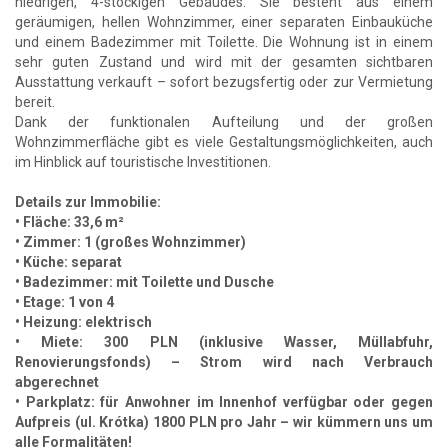
niedrigen, 4-stöckigen Gebäudes. Sie besteht aus einem
geräumigen, hellen Wohnzimmer, einer separaten Einbauküche
und einem Badezimmer mit Toilette. Die Wohnung ist in einem
sehr guten Zustand und wird mit der gesamten sichtbaren
Ausstattung verkauft – sofort bezugsfertig oder zur Vermietung
bereit.
Dank der funktionalen Aufteilung und der großen
Wohnzimmerfläche gibt es viele Gestaltungsmöglichkeiten, auch
im Hinblick auf touristische Investitionen.
Details zur Immobilie:
• Fläche: 33,6 m²
• Zimmer: 1 (großes Wohnzimmer)
• Küche: separat
• Badezimmer: mit Toilette und Dusche
• Etage: 1 von 4
• Heizung: elektrisch
• Miete: 300 PLN (inklusive Wasser, Müllabfuhr,
Renovierungsfonds) – Strom wird nach Verbrauch
abgerechnet
• Parkplatz: für Anwohner im Innenhof verfügbar oder gegen
Aufpreis (ul. Krótka) 1800 PLN pro Jahr – wir kümmern uns um
alle Formalitäten!