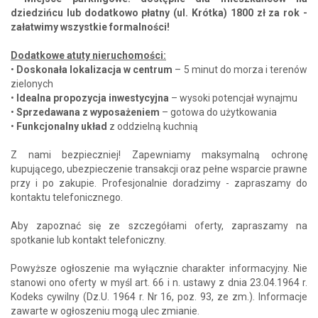
dziedzińcu lub dodatkowo płatny (ul. Krótka) 1800 zł za rok -
załatwimy wszystkie formalności!
Dodatkowe atuty nieruchomości:
•
Doskonała lokalizacja w centrum
– 5 minut do morza i terenów
zielonych
•
Idealna propozycja inwestycyjna
– wysoki potencjał wynajmu
•
Sprzedawana z wyposażeniem
– gotowa do użytkowania
•
Funkcjonalny układ
z oddzielną kuchnią
Z nami bezpieczniej! Zapewniamy maksymalną ochronę
kupującego, ubezpieczenie transakcji oraz pełne wsparcie prawne
przy i po zakupie. Profesjonalnie doradzimy - zapraszamy do
kontaktu telefonicznego.
Aby zapoznać się ze szczegółami oferty, zapraszamy na
spotkanie lub kontakt telefoniczny.
Powyższe ogłoszenie ma wyłącznie charakter informacyjny. Nie
stanowi ono oferty w myśl art. 66 i n. ustawy z dnia 23.04.1964 r.
Kodeks cywilny (Dz.U. 1964 r. Nr 16, poz. 93, ze zm.). Informacje
zawarte w ogłoszeniu mogą ulec zmianie.