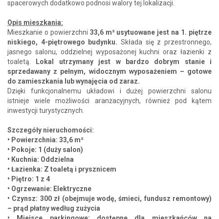
spacerowych dodatkowo podnosi walory tej lokalizacji.
Opis mieszkania:
Mieszkanie o powierzchni
33,6 m² usytuowane jest na 1. piętrze
niskiego, 4-piętrowego budynku.
Składa się z przestronnego,
jasnego salonu, oddzielnej wyposażonej kuchni oraz łazienki z
toaletą.
Lokal utrzymany jest w bardzo dobrym stanie i
sprzedawany z pełnym, widocznym wyposażeniem – gotowe
do zamieszkania lub wynajęcia od zaraz.
Dzięki funkcjonalnemu układowi i dużej powierzchni salonu
istnieje wiele możliwości aranżacyjnych, również pod kątem
inwestycji turystycznych.
Szczegóły nieruchomości:
• Powierzchnia: 33,6 m²
• Pokoje: 1 (duży salon)
• Kuchnia: Oddzielna
• Łazienka: Z toaletą i prysznicem
• Piętro: 1 z 4
• Ogrzewanie: Elektryczne
• Czynsz: 300 zł (obejmuje wodę, śmieci, fundusz remontowy)
– prąd płatny według zużycia
• Miejsce parkingowe: dostępne dla mieszkańców na