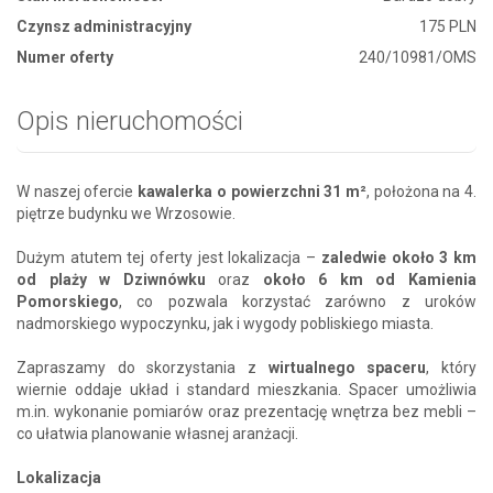
Czynsz administracyjny
175 PLN
Numer oferty
240/10981/OMS
Opis nieruchomości
W naszej ofercie
kawalerka o powierzchni 31 m²
, położona na 4.
piętrze budynku we Wrzosowie.
Dużym atutem tej oferty jest lokalizacja –
zaledwie około 3 km
od plaży w Dziwnówku
oraz
około 6 km od Kamienia
Pomorskiego
, co pozwala korzystać zarówno z uroków
nadmorskiego wypoczynku, jak i wygody pobliskiego miasta.
Zapraszamy do skorzystania z
wirtualnego spaceru
, który
wiernie oddaje układ i standard mieszkania. Spacer umożliwia
m.in. wykonanie pomiarów oraz prezentację wnętrza bez mebli –
co ułatwia planowanie własnej aranżacji.
Lokalizacja