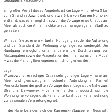
Gebäudes in Wrzosowo an.
Ein großer Vorteil dieses Angebots ist die Lage – nur etwa 3 km
vom Strand in Dziwnówek und etwa 6 km von Kamień Pomorski
entfernt, was es ermöglicht, sowohl die Vorzüge eines Urlaubs am
Meer als auch die Annehmlichkeiten der nahegelegenen Stadt zu
genießen.
Wir laden Sie zu einem virtuellen Rundgang ein, der die Aufteilung
und den Standard der Wohnung originalgetreu wiedergibt. Der
Rundgang ermöglicht unter anderem die Durchführung von
Maßangaben sowie die Präsentation des Innenraums ohne Möbel
– was die Planung Ihrer eigenen Einrichtung erleichtert.
Lage
Wrzosowo ist ein ruhiger Ort in sehr günstiger Lage – nahe am
Meer und gleichzeitig mit schneller Anbindung an Kamień
Pomorski. Einer der größten Vorzüge dieser Lage ist die Nähe zum
Strand in Dziwnówek – ca. 3 km entfernt, wodurch sich die
Wohnung hervorragend als Ferienunterkunft oder Ferienwohnung
zur saisonalen Vermietung eignet.
In der Nähe befinden sich der Kamieński-Stausee, ein Geschäft,