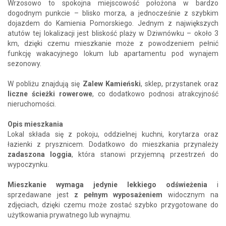
Wrzosowo to spokojna miejscowość położona w bardzo
dogodnym punkcie – blisko morza, a jednocześnie z szybkim
dojazdem do Kamienia Pomorskiego. Jednym z największych
atutów tej lokalizacji jest bliskość plaży w Dziwnówku – około 3
km, dzięki czemu mieszkanie może z powodzeniem pełnić
funkcję wakacyjnego lokum lub apartamentu pod wynajem
sezonowy.
W pobliżu znajdują się
Zalew Kamieński
, sklep, przystanek oraz
liczne ścieżki rowerowe
, co dodatkowo podnosi atrakcyjność
nieruchomości.
Opis mieszkania
Lokal składa się z pokoju, oddzielnej kuchni, korytarza oraz
łazienki z prysznicem. Dodatkowo do mieszkania przynależy
zadaszona loggia
, która stanowi przyjemną przestrzeń do
wypoczynku.
Mieszkanie wymaga jedynie lekkiego odświeżenia
i
sprzedawane jest
z pełnym wyposażeniem
widocznym na
zdjęciach, dzięki czemu może zostać szybko przygotowane do
użytkowania prywatnego lub wynajmu.