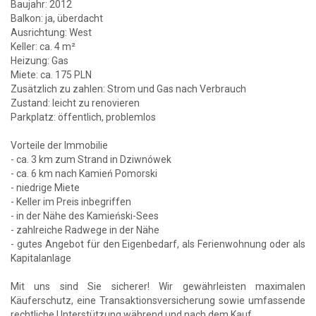
Baujahr: 2012
Balkon: ja, überdacht
Ausrichtung: West
Keller: ca. 4 m²
Heizung: Gas
Miete: ca. 175 PLN
Zusätzlich zu zahlen: Strom und Gas nach Verbrauch
Zustand: leicht zu renovieren
Parkplatz: öffentlich, problemlos
Vorteile der Immobilie
- ca. 3 km zum Strand in Dziwnówek
- ca. 6 km nach Kamień Pomorski
- niedrige Miete
- Keller im Preis inbegriffen
- in der Nähe des Kamieński-Sees
- zahlreiche Radwege in der Nähe
- gutes Angebot für den Eigenbedarf, als Ferienwohnung oder als
Kapitalanlage
Mit uns sind Sie sicherer! Wir gewährleisten maximalen
Käuferschutz, eine Transaktionsversicherung sowie umfassende
rechtliche Unterstützung während und nach dem Kauf.