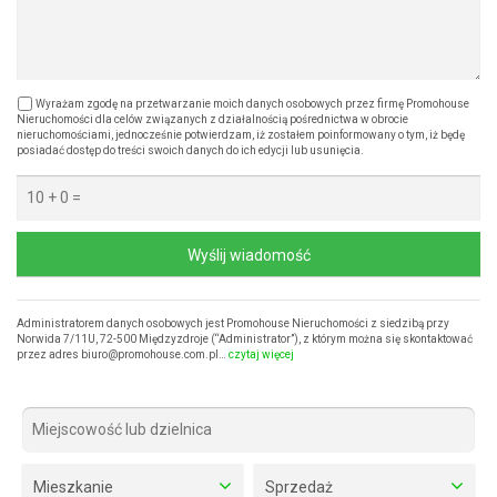
Wyrażam zgodę na przetwarzanie moich danych osobowych przez firmę Promohouse
Nieruchomości dla celów związanych z działalnością pośrednictwa w obrocie
nieruchomościami, jednocześnie potwierdzam, iż zostałem poinformowany o tym, iż będę
posiadać dostęp do treści swoich danych do ich edycji lub usunięcia.
Wyślij wiadomość
Administratorem danych osobowych jest Promohouse Nieruchomości z siedzibą przy
Norwida 7/11U, 72-500 Międzyzdroje (“Administrator”), z którym można się skontaktować
przez adres biuro@promohouse.com.pl…
czytaj więcej
Mieszkanie
Sprzedaż