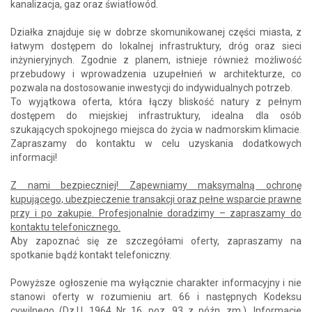
kanalizacja, gaz oraz światłowód.
Działka znajduje się w dobrze skomunikowanej części miasta, z
łatwym dostępem do lokalnej infrastruktury, dróg oraz sieci
inżynieryjnych. Zgodnie z planem, istnieje również możliwość
przebudowy i wprowadzenia uzupełnień w architekturze, co
pozwala na dostosowanie inwestycji do indywidualnych potrzeb.
To wyjątkowa oferta, która łączy bliskość natury z pełnym
dostępem do miejskiej infrastruktury, idealna dla osób
szukających spokojnego miejsca do życia w nadmorskim klimacie.
Zapraszamy do kontaktu w celu uzyskania dodatkowych
informacji!
Z nami bezpieczniej! Zapewniamy maksymalną ochronę
kupującego, ubezpieczenie transakcji oraz pełne wsparcie prawne
przy i po zakupie. Profesjonalnie doradzimy – zapraszamy do
kontaktu telefonicznego.
Aby zapoznać się ze szczegółami oferty, zapraszamy na
spotkanie bądź kontakt telefoniczny.
Powyższe ogłoszenie ma wyłącznie charakter informacyjny i nie
stanowi oferty w rozumieniu art. 66 i następnych Kodeksu
cywilnego (Dz.U. 1964 Nr 16, poz. 93 z późn. zm.). Informacje