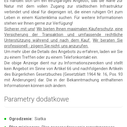
Es handelt sich um ein einzigartiges Angebot, das die Nähe zur
Natur mit dem vollen Zugang zur städtischen Infrastruktur
verbindet und ideal für diejenigen ist, die einen ruhigen Ort zum
Leben in einem Küstenklima suchen. Für weitere Informationen
stehen wir Ihnen gerne zur Verfügung!
Sicherer mit uns!
Wir bieten Ihnen maximalen Käuferschutz, eine
Versicherung der Transaktion und umfassende rechtliche
Unterstützung während und nach dem Kauf.
Wir beraten Sie
professionell - zögern Sie nicht, uns anzurufen.
Um mehr über die Details des Angebots zu erfahren, laden wir Sie
zu einem Treffen oder zu einem Telefonkontakt ein.
Die obige Anzeige dient nur zu Informationszwecken und stellt
kein Angebot im Sinne von Artikel 66 und nachfolgenden Artikeln
des Bürgerlichen Gesetzbuches (Gesetzblatt 1964 Nr. 16, Pos. 93
mit Änderungen) dar. Die in der Bekanntmachung enthaltenen
Informationen können sich ändern.
Parametry dodatkowe
Ogrodzenie:
Siatka