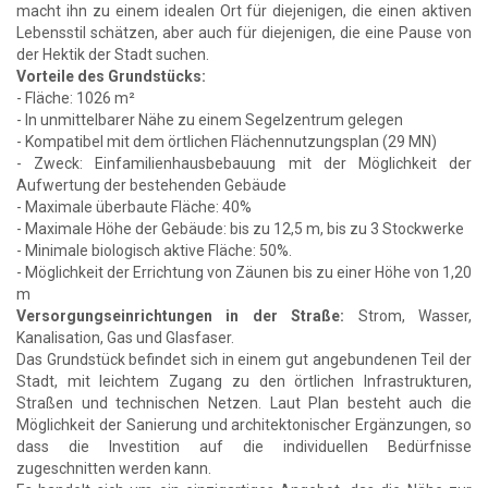
macht ihn zu einem idealen Ort für diejenigen, die einen aktiven
Lebensstil schätzen, aber auch für diejenigen, die eine Pause von
der Hektik der Stadt suchen.
Vorteile des Grundstücks:
- Fläche: 1026 m²
- In unmittelbarer Nähe zu einem Segelzentrum gelegen
- Kompatibel mit dem örtlichen Flächennutzungsplan (29 MN)
- Zweck: Einfamilienhausbebauung mit der Möglichkeit der
Aufwertung der bestehenden Gebäude
- Maximale überbaute Fläche: 40%
- Maximale Höhe der Gebäude: bis zu 12,5 m, bis zu 3 Stockwerke
- Minimale biologisch aktive Fläche: 50%.
- Möglichkeit der Errichtung von Zäunen bis zu einer Höhe von 1,20
m
Versorgungseinrichtungen in der Straße:
Strom, Wasser,
Kanalisation, Gas und Glasfaser.
Das Grundstück befindet sich in einem gut angebundenen Teil der
Stadt, mit leichtem Zugang zu den örtlichen Infrastrukturen,
Straßen und technischen Netzen. Laut Plan besteht auch die
Möglichkeit der Sanierung und architektonischer Ergänzungen, so
dass die Investition auf die individuellen Bedürfnisse
zugeschnitten werden kann.