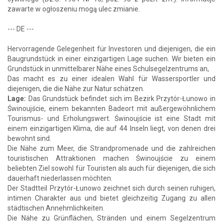
zawarte w ogłoszeniu mogą ulec zmianie.
--- DE ---
Hervorragende Gelegenheit für Investoren und diejenigen, die ein
Baugrundstück in einer einzigartigen Lage suchen. Wir bieten ein
Grundstück in unmittelbarer Nähe eines Schulsegelzentrums an,
Das macht es zu einer idealen Wahl für Wassersportler und
diejenigen, die die Nähe zur Natur schätzen.
Lage:
Das Grundstück befindet sich im Bezirk Przytór-Łunowo in
Świnoujście, einem bekannten Badeort mit außergewöhnlichem
Tourismus- und Erholungswert. Świnoujście ist eine Stadt mit
einem einzigartigen Klima, die auf 44 Inseln liegt, von denen drei
bewohnt sind.
Die Nähe zum Meer, die Strandpromenade und die zahlreichen
touristischen Attraktionen machen Świnoujście zu einem
beliebten Ziel sowohl für Touristen als auch für diejenigen, die sich
dauerhaft niederlassen möchten.
Der Stadtteil Przytór-Łunowo zeichnet sich durch seinen ruhigen,
intimen Charakter aus und bietet gleichzeitig Zugang zu allen
städtischen Annehmlichkeiten.
Die Nähe zu Grünflächen, Stränden und einem Segelzentrum