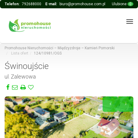
Telefon:
792688000
E-mail:
biuro@promohouse.com.pl
Ulubione
0
Tog
navi
Promohouse Nieruchomości – Międzyzdroje – Kamień Pomorski
Lista ofert
124/10981/OGS
Świnoujście
ul. Zalewowa